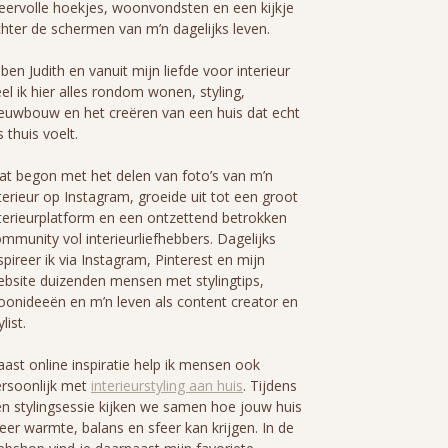
eervolle hoekjes, woonvondsten en een kijkje
hter de schermen van m’n dagelijks leven.
 ben Judith en vanuit mijn liefde voor interieur
el ik hier alles rondom wonen, styling,
euwbouw en het creëren van een huis dat echt
s thuis voelt.
t begon met het delen van foto’s van m’n
terieur op Instagram, groeide uit tot een groot
terieurplatform en een ontzettend betrokken
mmunity vol interieurliefhebbers. Dagelijks
spireer ik via Instagram, Pinterest en mijn
bsite duizenden mensen met stylingtips,
onideeën en m’n leven als content creator en
ylist.
ast online inspiratie help ik mensen ook
rsoonlijk met
interieurstyling aan huis
. Tijdens
n stylingsessie kijken we samen hoe jouw huis
er warmte, balans en sfeer kan krijgen. In de