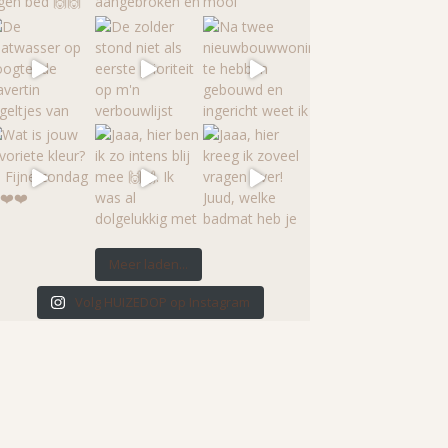
Meer laden...
Volg HUIZEDOP op Instagram