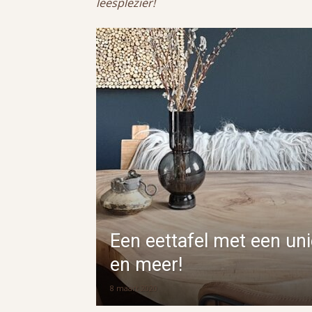
leesplezier!
Een eettafel met een un
en meer!
8 maart 2020