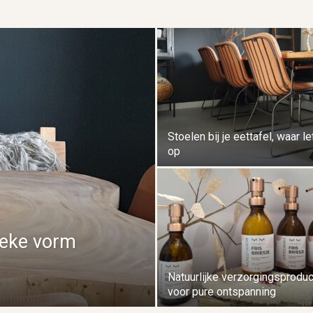
Stoelen bij je eettafel, waar le
op
ieke vorm
Natuurlijke verzorgingsprodu
voor pure ontspanning