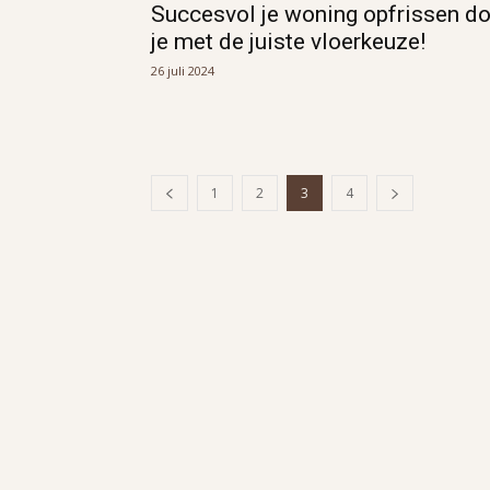
Succesvol je woning opfrissen d
je met de juiste vloerkeuze!
26 juli 2024
1
2
3
4