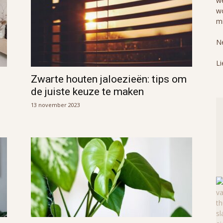
we
wo
mi
Ne
Li
Zwarte houten jaloezieën: tips om
de juiste keuze te maken
13 november 2023