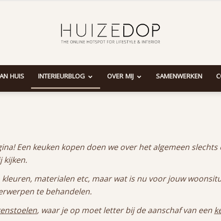
AAN HUIS
INTERIEURBLOG
OVER MIJ
SAMENWERKEN
C
Huizedop
agina! Een keuken kopen doen we over het algemeen slechts e
 kijken.
en, kleuren, materialen etc, maar wat is nu voor jouw woonsi
erwerpen te behandelen.
kenstoelen
, waar je op moet letter bij de aanschaf van een
k