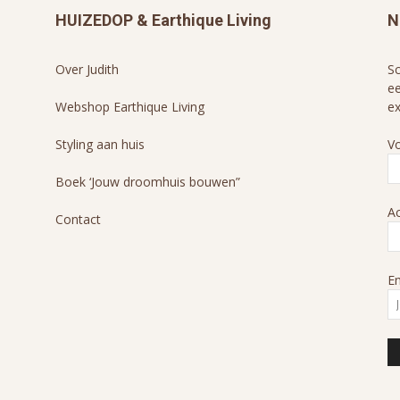
HUIZEDOP & Earthique Living
N
Over Judith
Sc
ee
Webshop Earthique Living
ex
Styling aan huis
V
Boek ‘Jouw droomhuis bouwen”
A
Contact
Em