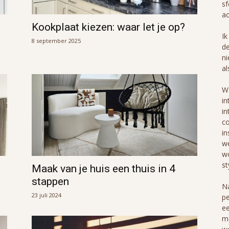
sf
ac
Kookplaat kiezen: waar let je op?
Ik
8 september 2025
de
ni
al
Wa
in
in
co
in
we
wo
st
Maak van je huis een thuis in 4
stappen
Na
23 juli 2024
pe
ee
me