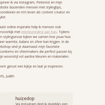
spireer ik via Instagram, Pinterest en mijn
bsite duizenden mensen met stylingtips,
onideeën en m’n leven als content creator en
ylist.
ast online inspiratie help ik mensen ook
rsoonlijk met
interieurstyling aan huis
. Tijdens
n stylingsessie kijken we samen hoe jouw huis
er warmte, balans en sfeer kan krijgen. In de
bshop vind je daarnaast mijn favoriete
onitems en sfeermakers die perfect passen bij
jn woonstijl vol aardse kleuren en materialen.
em gerust een kijkje en laat je inspireren.
efs, Judith
huizedop
Via Instagram deel ik dagelijks een