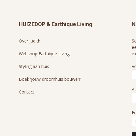
HUIZEDOP & Earthique Living
N
Over Judith
Sc
ee
Webshop Earthique Living
ex
Styling aan huis
V
Boek ‘Jouw droomhuis bouwen”
A
Contact
Em