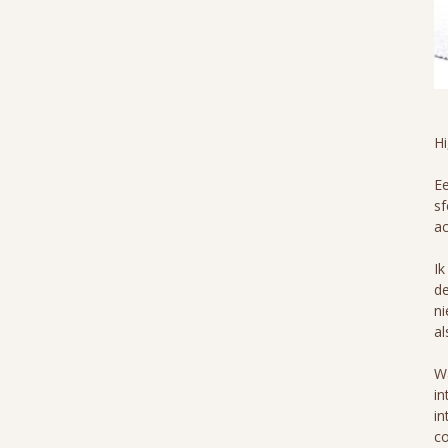
H
Ee
sf
ac
Ik
de
ni
al
Wa
in
in
co