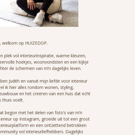
i, welkom op HUIZEDOP.
n plek vol interieurinspiratie, warme kleuren,
eervolle hoekjes, woonvondsten en een kijkje
hter de schermen van m’n dagelijks leven.
 ben Judith en vanuit mijn liefde voor interieur
el ik hier alles rondom wonen, styling,
euwbouw en het creëren van een huis dat echt
s thuis voelt.
t begon met het delen van foto’s van m’n
terieur op Instagram, groeide uit tot een groot
terieurplatform en een ontzettend betrokken
mmunity vol interieurliefhebbers. Dagelijks