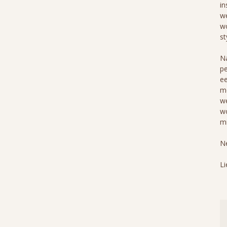
in
we
wo
st
Na
pe
ee
me
we
wo
mi
Ne
Li