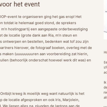
voor het event
OP-event te organiseren ging het gas erop! Het
n totdat ie helemaal goed stond, de sprekers
 m’n hostingpartij een aangepaste orderbevestiging
t de locatie (grote dank aan Ria, m’n steun en
ags ontwerpen en bestellen, bedenken wat tof zou zijn
partners hierover, de fotograaf boeken, overleg met de
H
ies maken (uuuuuuuuren aan voorbereiding zat hierin,
vullen (behoorlijk onderschat hoeveel werk dit was) en
Ee
sf
ac
Ik
de
ni
Ontbijt kreeg ik moeilijk weg want natuurlijk is het
al
 de locatie afgesproken en ook Iris, Marjolein,
. We liepen alles na, plugden de laptops aan de