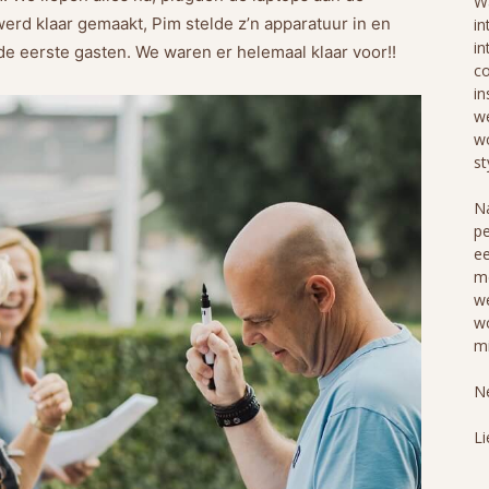
Wa
rd klaar gemaakt, Pim stelde z’n apparatuur in en
in
in
de eerste gasten. We waren er helemaal klaar voor!!
co
in
we
wo
st
Na
pe
ee
me
we
wo
mi
Ne
Li