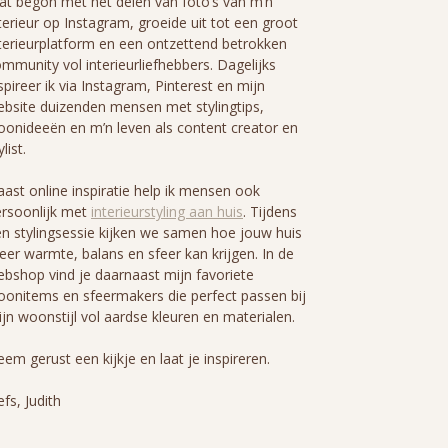
t begon met het delen van foto’s van m’n
terieur op Instagram, groeide uit tot een groot
terieurplatform en een ontzettend betrokken
mmunity vol interieurliefhebbers. Dagelijks
spireer ik via Instagram, Pinterest en mijn
bsite duizenden mensen met stylingtips,
onideeën en m’n leven als content creator en
ylist.
ast online inspiratie help ik mensen ook
rsoonlijk met
interieurstyling aan huis
. Tijdens
n stylingsessie kijken we samen hoe jouw huis
er warmte, balans en sfeer kan krijgen. In de
bshop vind je daarnaast mijn favoriete
onitems en sfeermakers die perfect passen bij
jn woonstijl vol aardse kleuren en materialen.
em gerust een kijkje en laat je inspireren.
efs, Judith