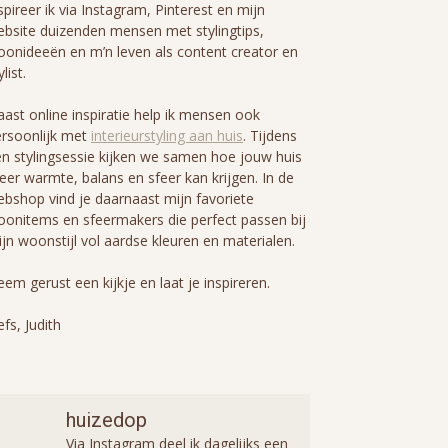
spireer ik via Instagram, Pinterest en mijn
bsite duizenden mensen met stylingtips,
onideeën en m’n leven als content creator en
ylist.
ast online inspiratie help ik mensen ook
rsoonlijk met
interieurstyling aan huis
. Tijdens
n stylingsessie kijken we samen hoe jouw huis
er warmte, balans en sfeer kan krijgen. In de
bshop vind je daarnaast mijn favoriete
onitems en sfeermakers die perfect passen bij
jn woonstijl vol aardse kleuren en materialen.
em gerust een kijkje en laat je inspireren.
efs, Judith
huizedop
Via Instagram deel ik dagelijks een