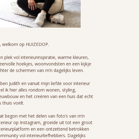
i, welkom op HUIZEDOP.
n plek vol interieurinspiratie, warme kleuren,
eervolle hoekjes, woonvondsten en een kijkje
hter de schermen van m’n dagelijks leven.
 ben Judith en vanuit mijn liefde voor interieur
el ik hier alles rondom wonen, styling,
euwbouw en het creëren van een huis dat echt
s thuis voelt.
t begon met het delen van foto’s van m’n
terieur op Instagram, groeide uit tot een groot
terieurplatform en een ontzettend betrokken
mmunity vol interieurliefhebbers. Dagelijks