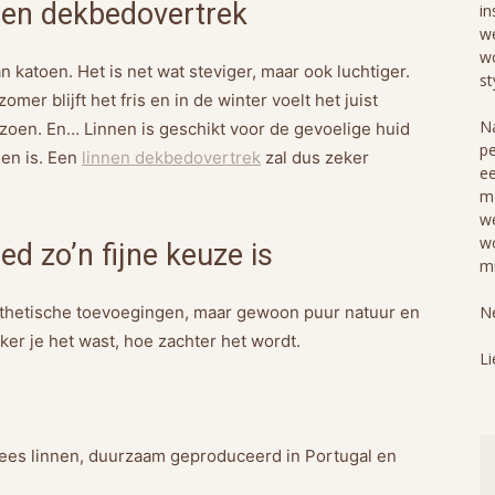
nen dekbedovertrek
in
we
wo
n katoen. Het is net wat steviger, maar ook luchtiger.
st
er blijft het fris en in de winter voelt het juist
Na
eizoen. En… Linnen is geschikt voor de gevoelige huid
pe
een is. Een
linnen dekbedovertrek
zal dus zeker
ee
me
we
wo
 zo’n fijne keuze is
mi
ynthetische toevoegingen, maar gewoon puur natuur en
Ne
vaker je het wast, hoe zachter het wordt.
Li
es linnen, duurzaam geproduceerd in Portugal en