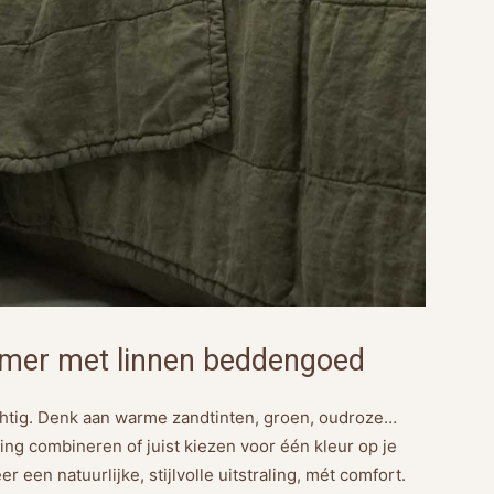
pkamer met linnen beddengoed
htig. Denk aan warme zandtinten, groen, oudroze…
ling combineren of juist kiezen voor één kleur op je
r een natuurlijke, stijlvolle uitstraling, mét comfort.