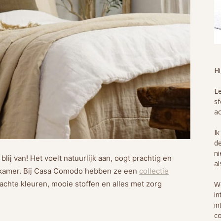
H
Ee
sf
ac
Ik
de
ni
lij van! Het voelt natuurlijk aan, oogt prachtig en
al
apkamer. Bij Casa Comodo hebben ze een
collectie
Zachte kleuren, mooie stoffen en alles met zorg
Wa
in
in
co