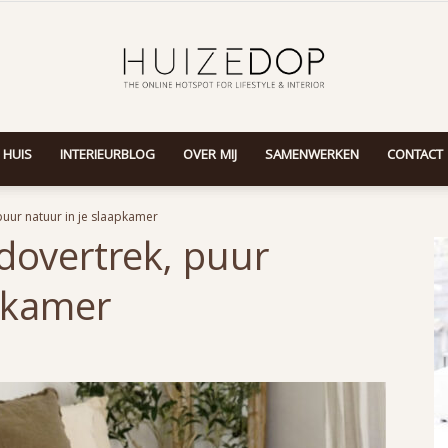
 HUIS
INTERIEURBLOG
OVER MIJ
SAMENWERKEN
CONTACT
Huizedop
puur natuur in je slaapkamer
dovertrek, puur
apkamer