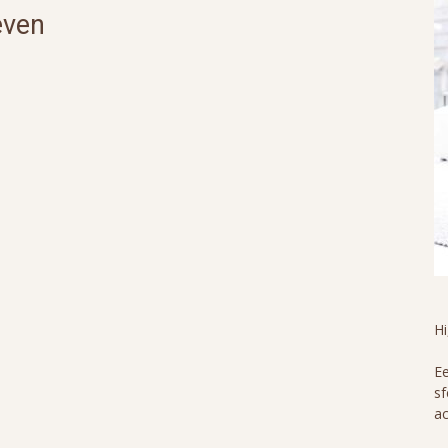
even
H
Ee
sf
ac