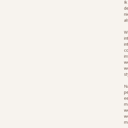
Ik
de
ni
al
Wa
in
in
co
in
we
wo
st
Na
pe
ee
me
we
wo
mi