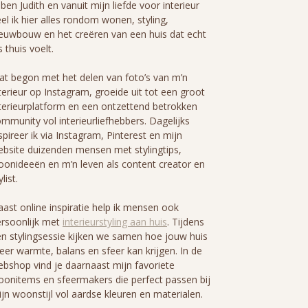
 ben Judith en vanuit mijn liefde voor interieur
el ik hier alles rondom wonen, styling,
euwbouw en het creëren van een huis dat echt
s thuis voelt.
t begon met het delen van foto’s van m’n
terieur op Instagram, groeide uit tot een groot
terieurplatform en een ontzettend betrokken
mmunity vol interieurliefhebbers. Dagelijks
spireer ik via Instagram, Pinterest en mijn
bsite duizenden mensen met stylingtips,
onideeën en m’n leven als content creator en
ylist.
ast online inspiratie help ik mensen ook
rsoonlijk met
interieurstyling aan huis
. Tijdens
n stylingsessie kijken we samen hoe jouw huis
er warmte, balans en sfeer kan krijgen. In de
bshop vind je daarnaast mijn favoriete
onitems en sfeermakers die perfect passen bij
jn woonstijl vol aardse kleuren en materialen.