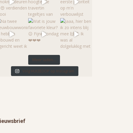
Meer laden...
Volg HUIZEDOP op Instagram
ieuwsbrief