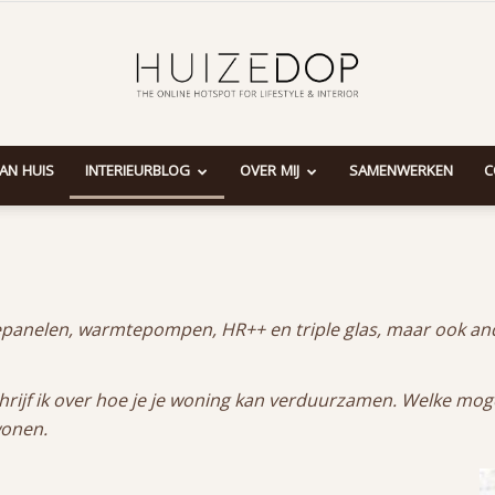
AAN HUIS
INTERIEURBLOG
OVER MIJ
SAMENWERKEN
C
Huizedop
panelen, warmtepompen, HR++ en triple glas, maar ook and
hrijf ik over hoe je je woning kan verduurzamen. Welke moge
wonen.