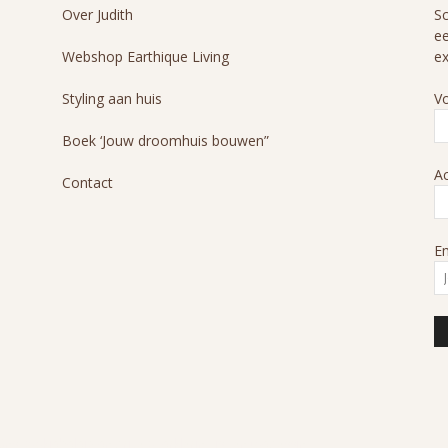
Over Judith
Sc
ee
Webshop Earthique Living
ex
Styling aan huis
V
Boek ‘Jouw droomhuis bouwen”
A
Contact
Em
s cookiebeleid en privacyverklaring is van toepassing.