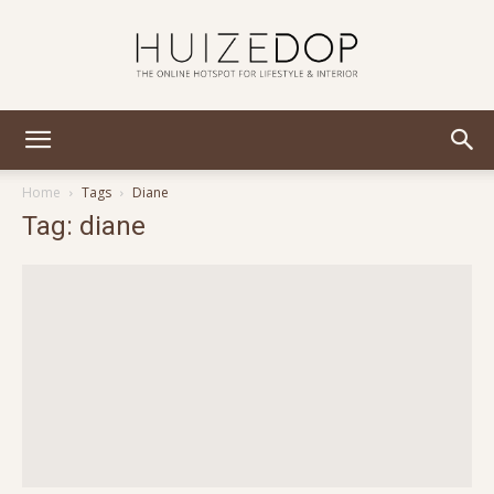
Huizedop
Home
Tags
Diane
Tag: diane