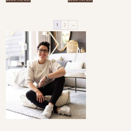
1
2
→