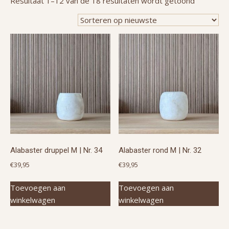
Gesortee
Resultaat 1–12 van de 18 resultaten wordt getoond
op
nieuwste
Alabaster druppel M | Nr. 34
Alabaster rond M | Nr. 32
€
39,95
€
39,95
Toevoegen aan
Toevoegen aan
winkelwagen
winkelwagen