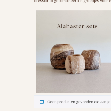
dressoir of gecombineerd in groepjes voor e
Geen producten gevonden die aan je 