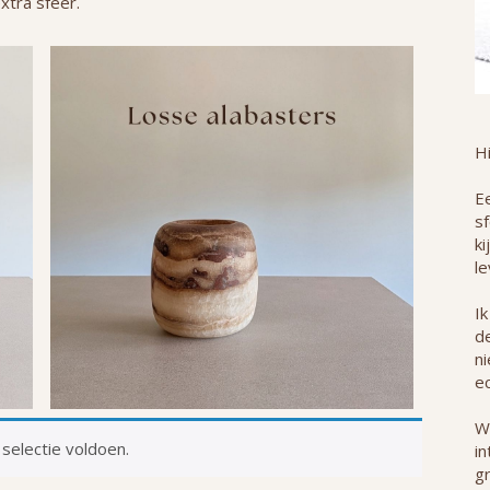
xtra sfeer.
H
Ee
s
ki
le
Ik
de
n
ec
W
selectie voldoen.
in
g