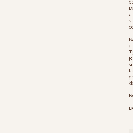
b
Da
e
st
co
Na
p
T
j
kr
f
pe
kl
Ne
Li