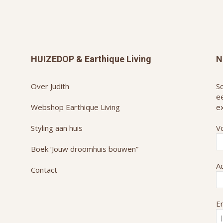
HUIZEDOP & Earthique Living
N
Over Judith
Sc
e
Webshop Earthique Living
ex
Styling aan huis
V
Boek ‘Jouw droomhuis bouwen”
A
Contact
Em