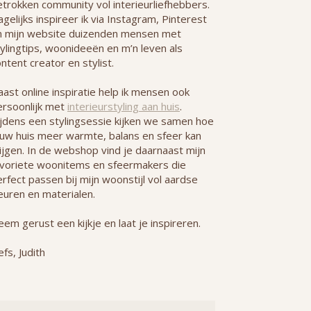
etrokken community vol interieurliefhebbers.
gelijks inspireer ik via Instagram, Pinterest
n mijn website duizenden mensen met
ylingtips, woonideeën en m’n leven als
ntent creator en stylist.
ast online inspiratie help ik mensen ook
ersoonlijk met
interieurstyling aan huis
.
ijdens een stylingsessie kijken we samen hoe
ouw huis meer warmte, balans en sfeer kan
ijgen. In de webshop vind je daarnaast mijn
avoriete woonitems en sfeermakers die
rfect passen bij mijn woonstijl vol aardse
euren en materialen.
em gerust een kijkje en laat je inspireren.
efs, Judith