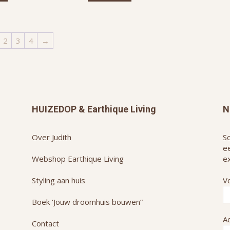
2
3
4
→
HUIZEDOP & Earthique Living
N
Over Judith
Sc
e
Webshop Earthique Living
ex
Styling aan huis
V
Boek ‘Jouw droomhuis bouwen”
A
Contact