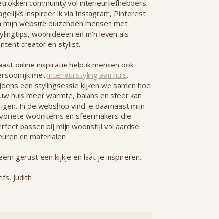
etrokken community vol interieurliefhebbers.
gelijks inspireer ik via Instagram, Pinterest
n mijn website duizenden mensen met
ylingtips, woonideeën en m’n leven als
ntent creator en stylist.
ast online inspiratie help ik mensen ook
ersoonlijk met
interieurstyling aan huis
.
ijdens een stylingsessie kijken we samen hoe
ouw huis meer warmte, balans en sfeer kan
ijgen. In de webshop vind je daarnaast mijn
avoriete woonitems en sfeermakers die
rfect passen bij mijn woonstijl vol aardse
euren en materialen.
em gerust een kijkje en laat je inspireren.
efs, Judith