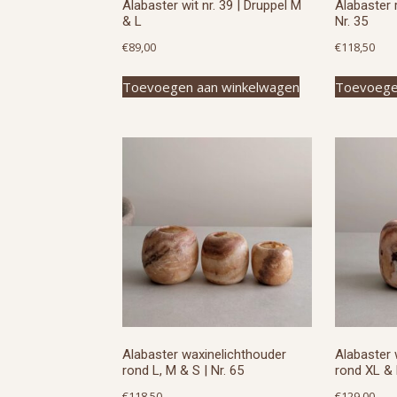
Alabaster wit nr. 39 | Druppel M
Alabaster 
& L
Nr. 35
€
89,00
€
118,50
Toevoegen aan winkelwagen
Toevoege
Alabaster waxinelichthouder
Alabaster 
rond L, M & S | Nr. 65
rond XL & 
€
118,50
€
129,00