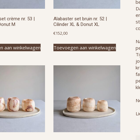
b
Da
e
set crème nr. 53 |
Alabaster set bruin nr. 52 |
st
Donut M
Cilinder XL & Donut XL
co
€
152,00
Na
n aan winkelwagen
Toevoegen aan winkelwagen
p
T
j
kr
f
pe
kl
Ne
Li