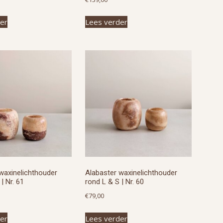
er
Lees verder
waxinelichthouder
Alabaster waxinelichthouder
| Nr. 61
rond L & S | Nr. 60
€
79,00
er
Lees verder