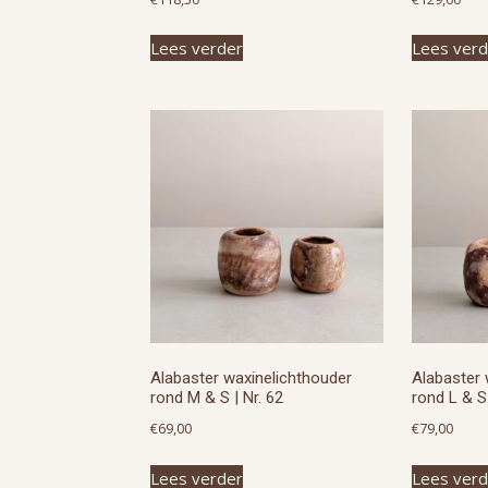
Lees verder
Lees verd
Alabaster waxinelichthouder
Alabaster 
rond M & S | Nr. 62
rond L & S 
€
69,00
€
79,00
Lees verder
Lees verd