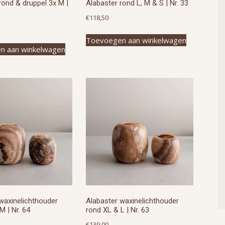
rond & druppel 3x M |
Alabaster rond L, M & S | Nr. 33
€
118,50
Toevoegen aan winkelwagen
n aan winkelwagen
waxinelichthouder
Alabaster waxinelichthouder
M | Nr. 64
rond XL & L | Nr. 63
€
139,00