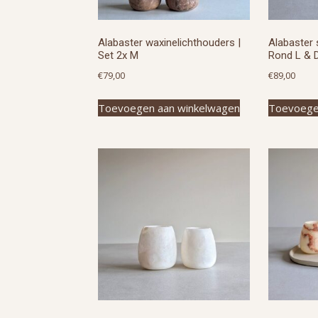
Alabaster waxinelichthouders |
Alabaster 
Set 2x M
Rond L & 
€
79,00
€
89,00
Toevoegen aan winkelwagen
Toevoege