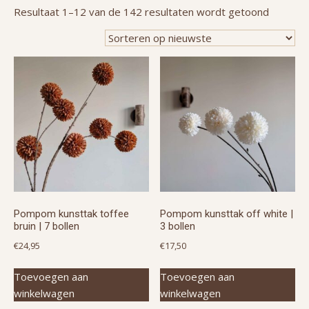
Gesorte
Resultaat 1–12 van de 142 resultaten wordt getoond
op
nieuwst
Pompom kunsttak toffee
Pompom kunsttak off white |
bruin | 7 bollen
3 bollen
€
24,95
€
17,50
Toevoegen aan
Toevoegen aan
winkelwagen
winkelwagen