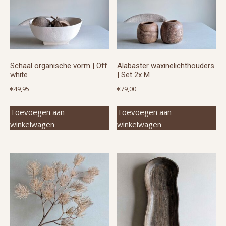
Schaal organische vorm | Off
Alabaster waxinelichthouders
white
| Set 2x M
€
49,95
€
79,00
Toevoegen aan
Toevoegen aan
winkelwagen
winkelwagen