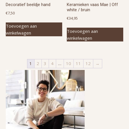
Decoratief beeldje hand
Keramieken vaas Mae | Off
white / bruin
€
7,50
€
34,95
Toevoegen aan
Toevoegen aan
winkelwagen
winkelwagen
1
2
3
4
…
10
11
12
→