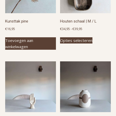
Kunsttak pine
Houten schaal | M / L
Prijsklasse:
€
16,95
€
34,95
-
€
39,95
€34,95
Dit
Toevoegen aan
Opties selecteren
tot
product
winkelwagen
€39,95
heeft
meerdere
variaties.
Deze
optie
kan
gekozen
worden
op
de
productpagin