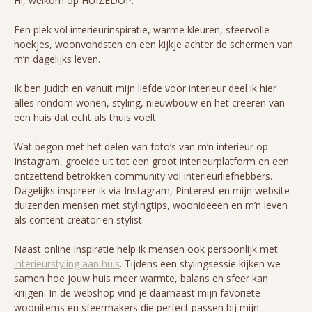
Hi, welkom op HUIZEDOP.
Een plek vol interieurinspiratie, warme kleuren, sfeervolle
hoekjes, woonvondsten en een kijkje achter de schermen van
m’n dagelijks leven.
Ik ben Judith en vanuit mijn liefde voor interieur deel ik hier
alles rondom wonen, styling, nieuwbouw en het creëren van
een huis dat echt als thuis voelt.
Wat begon met het delen van foto’s van m’n interieur op
Instagram, groeide uit tot een groot interieurplatform en een
ontzettend betrokken community vol interieurliefhebbers.
Dagelijks inspireer ik via Instagram, Pinterest en mijn website
duizenden mensen met stylingtips, woonideeën en m’n leven
als content creator en stylist.
Naast online inspiratie help ik mensen ook persoonlijk met
interieurstyling aan huis
. Tijdens een stylingsessie kijken we
samen hoe jouw huis meer warmte, balans en sfeer kan
krijgen. In de webshop vind je daarnaast mijn favoriete
woonitems en sfeermakers die perfect passen bij mijn