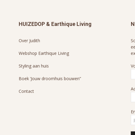
HUIZEDOP & Earthique Living
N
Over Judith
Sc
ee
Webshop Earthique Living
ex
Styling aan huis
V
Boek ‘Jouw droomhuis bouwen”
A
Contact
Em