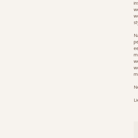
in
we
wo
st
Na
pe
ee
me
we
wo
mi
Ne
Li