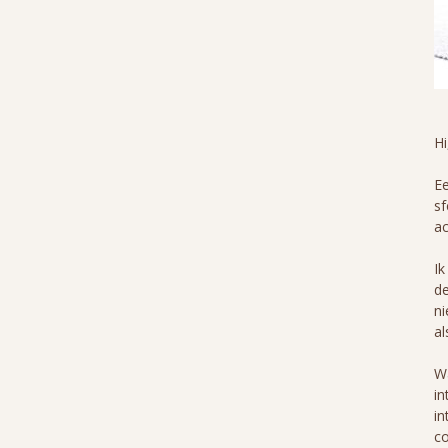
H
Ee
sf
ac
Ik
de
ni
al
Wa
in
in
co