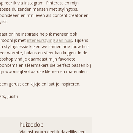
spireer ik via Instagram, Pinterest en mijn
bsite duizenden mensen met stylingtips,
onideeën en m’n leven als content creator en
ylist.
ast online inspiratie help ik mensen ook
rsoonlijk met
interieurstyling aan huis
. Tijdens
n stylingsessie kijken we samen hoe jouw huis
er warmte, balans en sfeer kan krijgen. In de
bshop vind je daarnaast mijn favoriete
onitems en sfeermakers die perfect passen bij
jn woonstijl vol aardse kleuren en materialen.
em gerust een kijkje en laat je inspireren.
efs, Judith
huizedop
Via Instagram deel ik dagelijks een