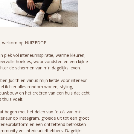
i, welkom op HUIZEDOP.
n plek vol interieurinspiratie, warme kleuren,
eervolle hoekjes, woonvondsten en een kijkje
hter de schermen van m’n dagelijks leven.
 ben Judith en vanuit mijn liefde voor interieur
el ik hier alles rondom wonen, styling,
euwbouw en het creëren van een huis dat echt
s thuis voelt.
t begon met het delen van foto’s van m’n
terieur op Instagram, groeide uit tot een groot
terieurplatform en een ontzettend betrokken
mmunity vol interieurliefhebbers. Dagelijks