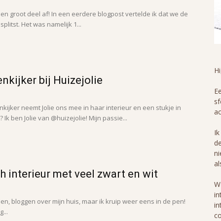
en groot deel af! In een eerdere blogpost vertelde ik dat we de
itst. Het was namelijk 1...
H
nkijker bij Huizejolie
Ee
sf
nkijker neemt Jolie ons mee in haar interieur en een stukje in
ac
 Ik ben Jolie van @huizejolie! Mijn passie...
Ik
de
ni
al
h interieur met veel zwart en wit
Wa
in
eden, bloggen over mijn huis, maar ik kruip weer eens in de pen!
in
...
co