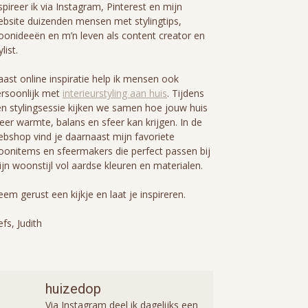
spireer ik via Instagram, Pinterest en mijn
bsite duizenden mensen met stylingtips,
onideeën en m’n leven als content creator en
ylist.
ast online inspiratie help ik mensen ook
rsoonlijk met
interieurstyling aan huis
. Tijdens
n stylingsessie kijken we samen hoe jouw huis
er warmte, balans en sfeer kan krijgen. In de
bshop vind je daarnaast mijn favoriete
onitems en sfeermakers die perfect passen bij
jn woonstijl vol aardse kleuren en materialen.
em gerust een kijkje en laat je inspireren.
efs, Judith
huizedop
Via Instagram deel ik dagelijks een