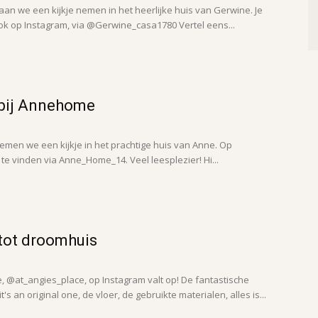
aan we een kijkje nemen in het heerlijke huis van Gerwine. Je
ook op Instagram, via @Gerwine_casa1780 Vertel eens...
 bij Annehome
emen we een kijkje in het prachtige huis van Anne. Op
te vinden via Anne_Home_14. Veel leesplezier! Hi...
tot droomhuis
, @at_angies_place, op Instagram valt op! De fantastische
's an original one, de vloer, de gebruikte materialen, alles is...