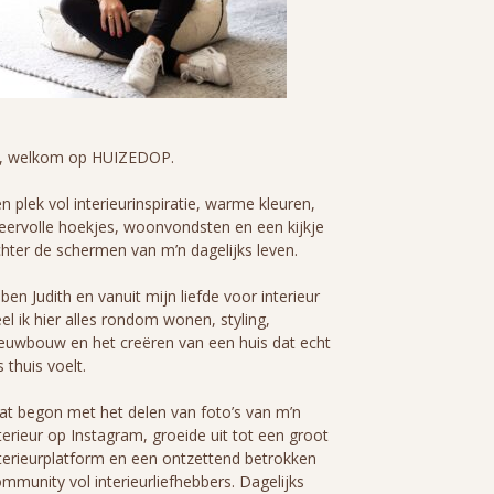
i, welkom op HUIZEDOP.
n plek vol interieurinspiratie, warme kleuren,
eervolle hoekjes, woonvondsten en een kijkje
hter de schermen van m’n dagelijks leven.
 ben Judith en vanuit mijn liefde voor interieur
el ik hier alles rondom wonen, styling,
euwbouw en het creëren van een huis dat echt
s thuis voelt.
t begon met het delen van foto’s van m’n
terieur op Instagram, groeide uit tot een groot
terieurplatform en een ontzettend betrokken
mmunity vol interieurliefhebbers. Dagelijks