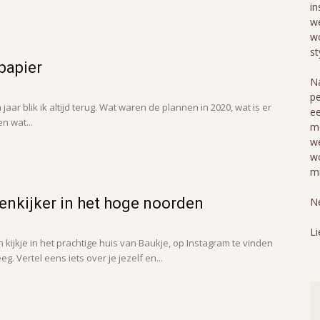
in
we
wo
st
papier
Na
pe
aar blik ik altijd terug. Wat waren de plannen in 2020, wat is er
ee
n wat...
me
we
wo
mi
nenkijker in het hoge noorden
Ne
Li
kijkje in het prachtige huis van Baukje, op Instagram te vinden
. Vertel eens iets over je jezelf en...