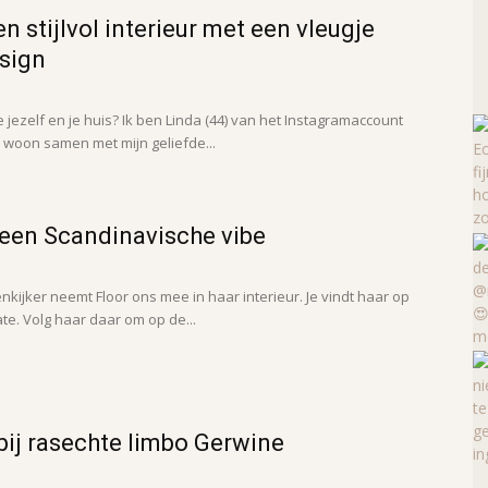
en stijlvol interieur met een vleugje
esign
e jezelf en je huis? Ik ben Linda (44) van het Instagramaccount
woon samen met mijn geliefde...
 een Scandinavische vibe
enkijker neemt Floor ons mee in haar interieur. Je vindt haar op
te. Volg haar daar om op de...
bij rasechte limbo Gerwine