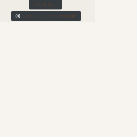
Meer laden...
Volg HUIZEDOP op Instagram