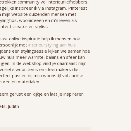
etrokken community vol interieurliefhebbers.
gelijks inspireer ik via Instagram, Pinterest
n mijn website duizenden mensen met
ylingtips, woonideeën en m’n leven als
ntent creator en stylist.
ast online inspiratie help ik mensen ook
ersoonlijk met
interieurstyling aan huis
.
ijdens een stylingsessie kijken we samen hoe
ouw huis meer warmte, balans en sfeer kan
ijgen. In de webshop vind je daarnaast mijn
avoriete woonitems en sfeermakers die
rfect passen bij mijn woonstijl vol aardse
euren en materialen.
em gerust een kijkje en laat je inspireren.
efs, Judith