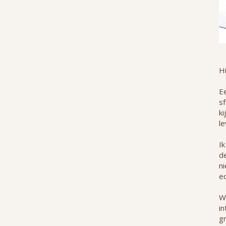
H
Ee
s
ki
le
Ik
de
n
ec
W
in
g