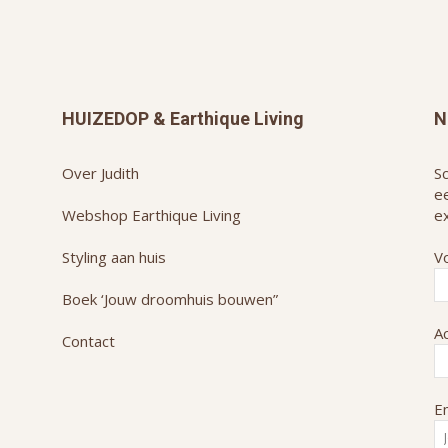
HUIZEDOP & Earthique Living
N
Over Judith
Sc
e
Webshop Earthique Living
ex
Styling aan huis
V
Boek ‘Jouw droomhuis bouwen”
A
Contact
Em