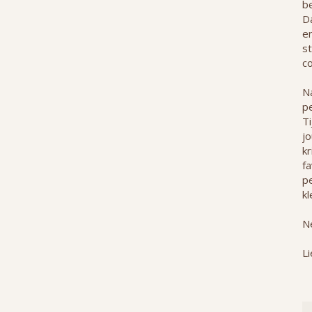
b
Da
e
st
co
Na
p
T
j
kr
f
pe
kl
Ne
Li