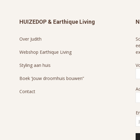
HUIZEDOP & Earthique Living
N
Over Judith
Sc
ee
Webshop Earthique Living
ex
Styling aan huis
V
Boek ‘Jouw droomhuis bouwen”
A
Contact
Em