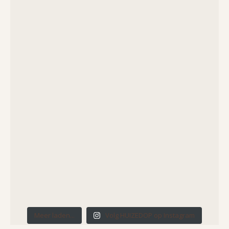
Meer laden...
Volg HUIZEDOP op Instagram