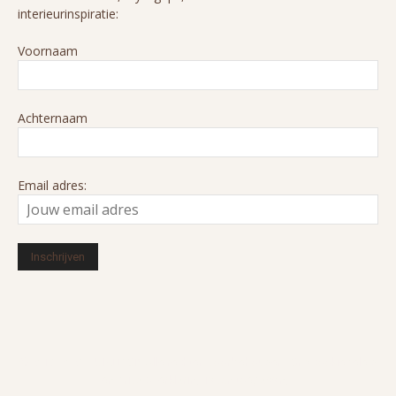
interieurinspiratie:
Voornaam
Achternaam
Email adres:
© 2016-2026 HUIZEDOP. Alle rechten voorbehouden. Ons cookiebeleid
en privacyverklaring is van toepassing.