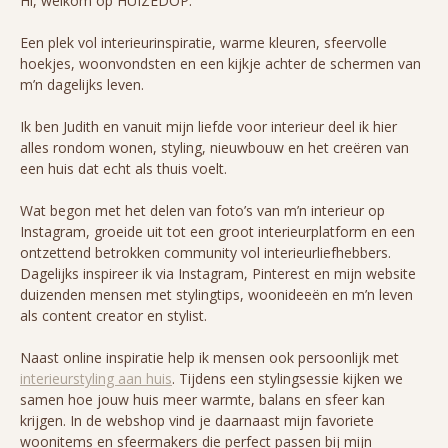
Hi, welkom op HUIZEDOP.
Een plek vol interieurinspiratie, warme kleuren, sfeervolle
hoekjes, woonvondsten en een kijkje achter de schermen van
m’n dagelijks leven.
Ik ben Judith en vanuit mijn liefde voor interieur deel ik hier
alles rondom wonen, styling, nieuwbouw en het creëren van
een huis dat echt als thuis voelt.
Wat begon met het delen van foto’s van m’n interieur op
Instagram, groeide uit tot een groot interieurplatform en een
ontzettend betrokken community vol interieurliefhebbers.
Dagelijks inspireer ik via Instagram, Pinterest en mijn website
duizenden mensen met stylingtips, woonideeën en m’n leven
als content creator en stylist.
Naast online inspiratie help ik mensen ook persoonlijk met
interieurstyling aan huis
. Tijdens een stylingsessie kijken we
samen hoe jouw huis meer warmte, balans en sfeer kan
krijgen. In de webshop vind je daarnaast mijn favoriete
woonitems en sfeermakers die perfect passen bij mijn