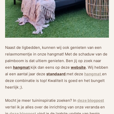
Naast de ligbedden, kunnen wij ook genieten van een
relaxmomentje in onze hangmat! Met de schaduw van de
palmboom is dat ultiem genieten. Ben jij op zoek naar
een
hangmat
kijk dan eens op deze
website
. Wij hebben
al een aantal jaar deze
standaard
met deze
hangmat
en
deze combinatie is top! Kwaliteit is goed en het bungelt
heerlijk ;).
Mocht je meer tuininspiratie zoeken? In
deze blogpost
vertel ik je alles over de inrichting van onze veranda en
in
deze blogpost
vind je de laatste update van begin