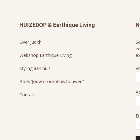
HUIZEDOP & Earthique Living
N
Over Judith
Sc
ee
Webshop Earthique Living
ex
Styling aan huis
V
Boek ‘Jouw droomhuis bouwen”
A
Contact
Em