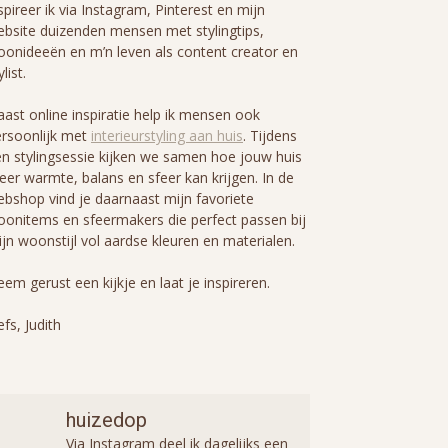
spireer ik via Instagram, Pinterest en mijn
bsite duizenden mensen met stylingtips,
onideeën en m’n leven als content creator en
ylist.
ast online inspiratie help ik mensen ook
rsoonlijk met
interieurstyling aan huis
. Tijdens
n stylingsessie kijken we samen hoe jouw huis
er warmte, balans en sfeer kan krijgen. In de
bshop vind je daarnaast mijn favoriete
onitems en sfeermakers die perfect passen bij
jn woonstijl vol aardse kleuren en materialen.
em gerust een kijkje en laat je inspireren.
efs, Judith
huizedop
Via Instagram deel ik dagelijks een