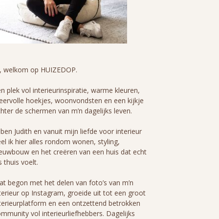
i, welkom op HUIZEDOP.
n plek vol interieurinspiratie, warme kleuren,
eervolle hoekjes, woonvondsten en een kijkje
hter de schermen van m’n dagelijks leven.
 ben Judith en vanuit mijn liefde voor interieur
el ik hier alles rondom wonen, styling,
euwbouw en het creëren van een huis dat echt
s thuis voelt.
t begon met het delen van foto’s van m’n
terieur op Instagram, groeide uit tot een groot
terieurplatform en een ontzettend betrokken
mmunity vol interieurliefhebbers. Dagelijks