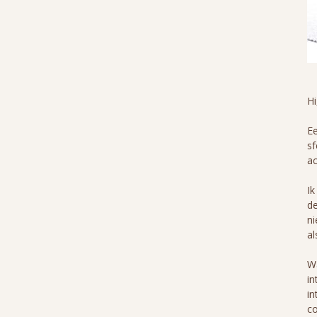
H
Ee
sf
ac
Ik
de
ni
al
Wa
in
in
co