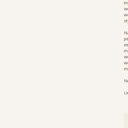
in
we
wo
st
Na
pe
ee
me
we
wo
mi
Ne
Li