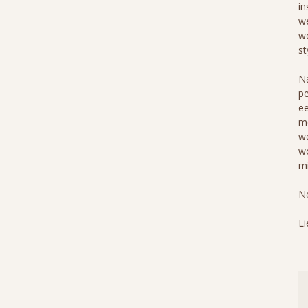
in
we
wo
st
Na
pe
ee
me
we
wo
mi
Ne
Li