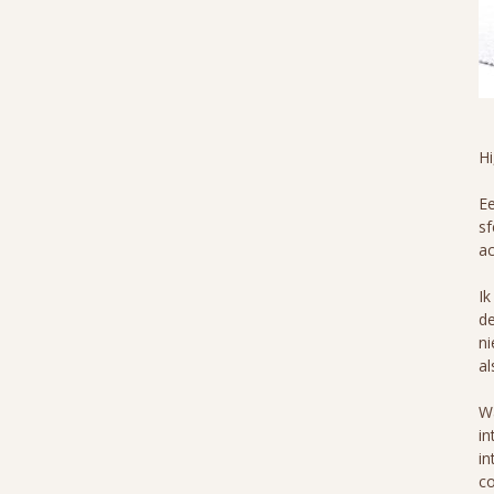
H
Ee
sf
ac
Ik
de
ni
al
Wa
in
in
co