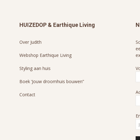
HUIZEDOP & Earthique Living
N
Over Judith
Sc
ee
Webshop Earthique Living
ex
Styling aan huis
V
Boek ‘Jouw droomhuis bouwen”
A
Contact
Em