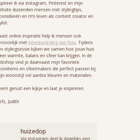
spireer ik via Instagram, Pinterest en mijn
bsite duizenden mensen met stylingtips,
onideeën en m’n leven als content creator en
ylist.
ast online inspiratie help ik mensen ook
rsoonlijk met
interieurstyling aan huis
. Tijdens
n stylingsessie kijken we samen hoe jouw huis
er warmte, balans en sfeer kan krijgen. In de
bshop vind je daarnaast mijn favoriete
onitems en sfeermakers die perfect passen bij
jn woonstijl vol aardse kleuren en materialen.
em gerust een kijkje en laat je inspireren.
efs, Judith
huizedop
Via Instagram deel ik dagelijks een