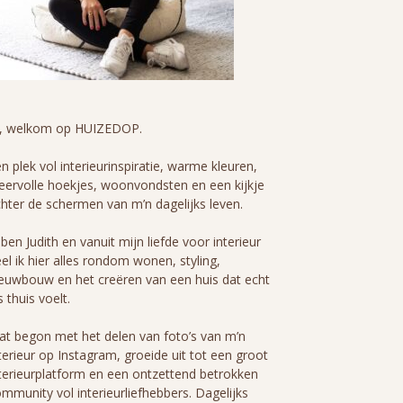
i, welkom op HUIZEDOP.
n plek vol interieurinspiratie, warme kleuren,
eervolle hoekjes, woonvondsten en een kijkje
hter de schermen van m’n dagelijks leven.
 ben Judith en vanuit mijn liefde voor interieur
el ik hier alles rondom wonen, styling,
euwbouw en het creëren van een huis dat echt
s thuis voelt.
t begon met het delen van foto’s van m’n
terieur op Instagram, groeide uit tot een groot
terieurplatform en een ontzettend betrokken
mmunity vol interieurliefhebbers. Dagelijks