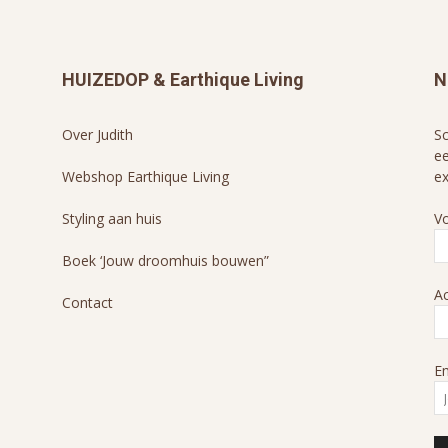
HUIZEDOP & Earthique Living
N
Over Judith
Sc
ee
Webshop Earthique Living
ex
Styling aan huis
V
Boek ‘Jouw droomhuis bouwen”
A
Contact
Em