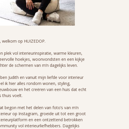
i, welkom op HUIZEDOP.
n plek vol interieurinspiratie, warme kleuren,
eervolle hoekjes, woonvondsten en een kijkje
hter de schermen van m’n dagelijks leven.
 ben Judith en vanuit mijn liefde voor interieur
el ik hier alles rondom wonen, styling,
euwbouw en het creëren van een huis dat echt
s thuis voelt.
t begon met het delen van foto’s van m’n
terieur op Instagram, groeide uit tot een groot
terieurplatform en een ontzettend betrokken
mmunity vol interieurliefhebbers. Dagelijks