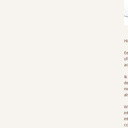
H
Ee
sf
ac
Ik
de
ni
al
Wa
in
in
co