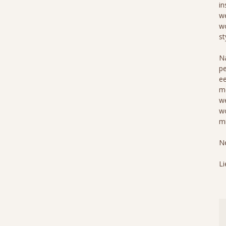
in
we
wo
st
Na
pe
ee
me
we
wo
mi
Ne
Li