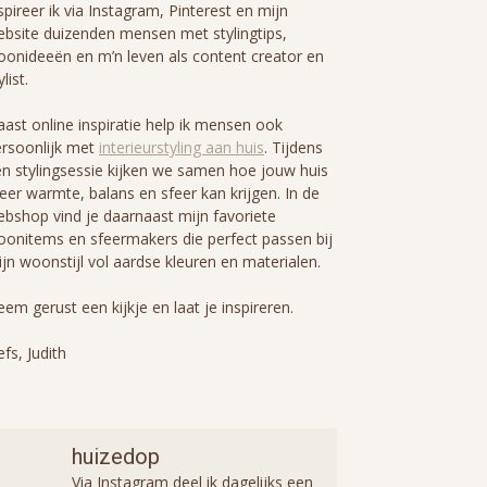
spireer ik via Instagram, Pinterest en mijn
bsite duizenden mensen met stylingtips,
onideeën en m’n leven als content creator en
ylist.
ast online inspiratie help ik mensen ook
rsoonlijk met
interieurstyling aan huis
. Tijdens
n stylingsessie kijken we samen hoe jouw huis
er warmte, balans en sfeer kan krijgen. In de
bshop vind je daarnaast mijn favoriete
onitems en sfeermakers die perfect passen bij
jn woonstijl vol aardse kleuren en materialen.
em gerust een kijkje en laat je inspireren.
efs, Judith
huizedop
Via Instagram deel ik dagelijks een