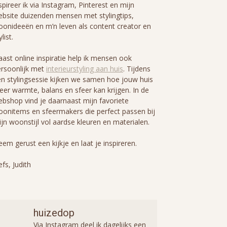
spireer ik via Instagram, Pinterest en mijn
bsite duizenden mensen met stylingtips,
onideeën en m’n leven als content creator en
ylist.
ast online inspiratie help ik mensen ook
rsoonlijk met
interieurstyling aan huis
. Tijdens
n stylingsessie kijken we samen hoe jouw huis
er warmte, balans en sfeer kan krijgen. In de
bshop vind je daarnaast mijn favoriete
onitems en sfeermakers die perfect passen bij
jn woonstijl vol aardse kleuren en materialen.
em gerust een kijkje en laat je inspireren.
efs, Judith
huizedop
Via Instagram deel ik dagelijks een