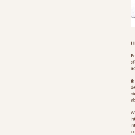
H
Ee
sf
ac
Ik
de
ni
al
Wa
in
in
co