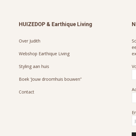
HUIZEDOP & Earthique Living
N
Over Judith
Sc
ee
Webshop Earthique Living
ex
Styling aan huis
V
Boek ‘Jouw droomhuis bouwen”
A
Contact
Em