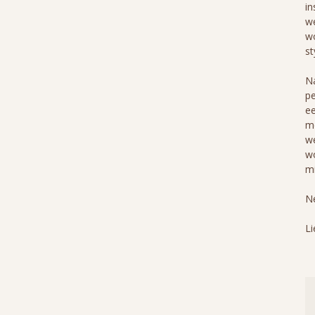
in
we
wo
st
Na
pe
ee
me
we
wo
mi
Ne
Li