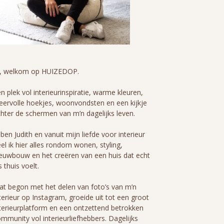
i, welkom op HUIZEDOP.
n plek vol interieurinspiratie, warme kleuren,
eervolle hoekjes, woonvondsten en een kijkje
hter de schermen van m’n dagelijks leven.
 ben Judith en vanuit mijn liefde voor interieur
el ik hier alles rondom wonen, styling,
euwbouw en het creëren van een huis dat echt
s thuis voelt.
t begon met het delen van foto’s van m’n
terieur op Instagram, groeide uit tot een groot
terieurplatform en een ontzettend betrokken
mmunity vol interieurliefhebbers. Dagelijks