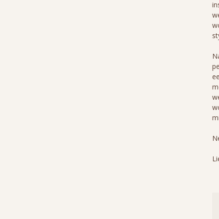
in
we
wo
st
Na
pe
ee
me
we
wo
mi
Ne
Li