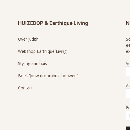
HUIZEDOP & Earthique Living
N
Over Judith
Sc
ee
Webshop Earthique Living
ex
Styling aan huis
V
Boek ‘Jouw droomhuis bouwen”
A
Contact
Em