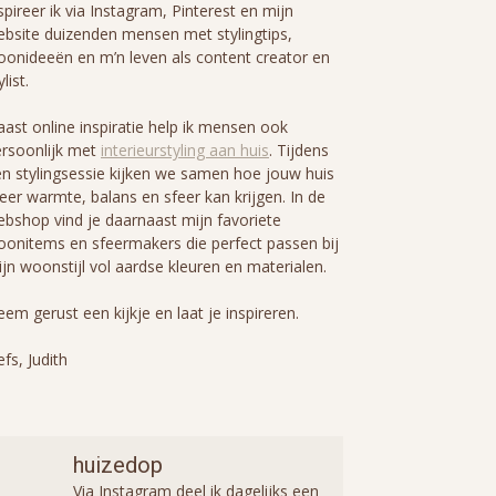
spireer ik via Instagram, Pinterest en mijn
bsite duizenden mensen met stylingtips,
onideeën en m’n leven als content creator en
ylist.
ast online inspiratie help ik mensen ook
rsoonlijk met
interieurstyling aan huis
. Tijdens
n stylingsessie kijken we samen hoe jouw huis
er warmte, balans en sfeer kan krijgen. In de
bshop vind je daarnaast mijn favoriete
onitems en sfeermakers die perfect passen bij
jn woonstijl vol aardse kleuren en materialen.
em gerust een kijkje en laat je inspireren.
efs, Judith
huizedop
Via Instagram deel ik dagelijks een