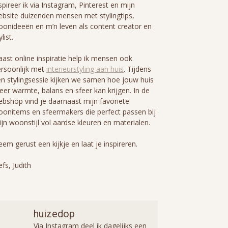
spireer ik via Instagram, Pinterest en mijn
bsite duizenden mensen met stylingtips,
onideeën en m’n leven als content creator en
ylist.
ast online inspiratie help ik mensen ook
rsoonlijk met
interieurstyling aan huis
. Tijdens
n stylingsessie kijken we samen hoe jouw huis
er warmte, balans en sfeer kan krijgen. In de
bshop vind je daarnaast mijn favoriete
onitems en sfeermakers die perfect passen bij
jn woonstijl vol aardse kleuren en materialen.
em gerust een kijkje en laat je inspireren.
efs, Judith
huizedop
Via Instagram deel ik dagelijks een