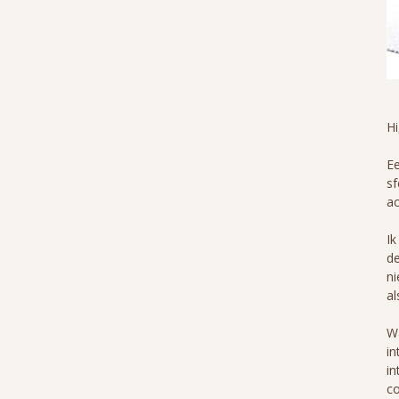
H
Ee
sf
ac
Ik
de
ni
al
Wa
in
in
co