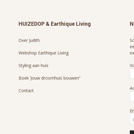
HUIZEDOP & Earthique Living
N
Over Judith
Sc
ee
Webshop Earthique Living
ex
Styling aan huis
V
Boek ‘Jouw droomhuis bouwen”
A
Contact
Em