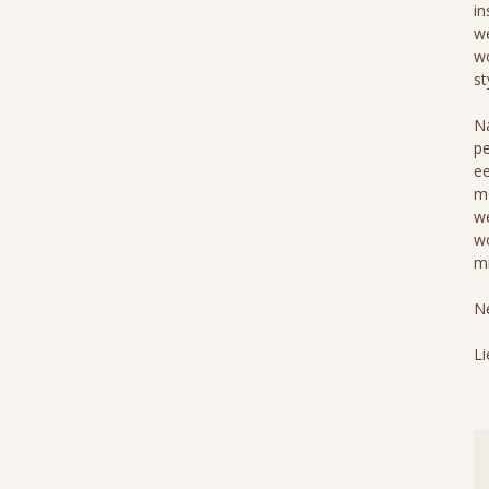
in
we
wo
st
Na
pe
ee
me
we
wo
mi
Ne
Li