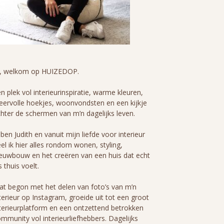
i, welkom op HUIZEDOP.
n plek vol interieurinspiratie, warme kleuren,
eervolle hoekjes, woonvondsten en een kijkje
hter de schermen van m’n dagelijks leven.
 ben Judith en vanuit mijn liefde voor interieur
el ik hier alles rondom wonen, styling,
euwbouw en het creëren van een huis dat echt
s thuis voelt.
t begon met het delen van foto’s van m’n
terieur op Instagram, groeide uit tot een groot
terieurplatform en een ontzettend betrokken
mmunity vol interieurliefhebbers. Dagelijks