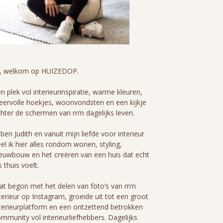
i, welkom op HUIZEDOP.
n plek vol interieurinspiratie, warme kleuren,
eervolle hoekjes, woonvondsten en een kijkje
hter de schermen van m’n dagelijks leven.
 ben Judith en vanuit mijn liefde voor interieur
el ik hier alles rondom wonen, styling,
euwbouw en het creëren van een huis dat echt
s thuis voelt.
t begon met het delen van foto’s van m’n
terieur op Instagram, groeide uit tot een groot
terieurplatform en een ontzettend betrokken
mmunity vol interieurliefhebbers. Dagelijks