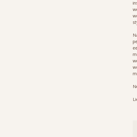
in
we
wo
st
Na
pe
ee
me
we
wo
mi
Ne
Li