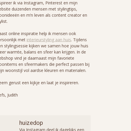
spireer ik via Instagram, Pinterest en mijn
bsite duizenden mensen met stylingtips,
onideeën en m’n leven als content creator en
ylist.
ast online inspiratie help ik mensen ook
rsoonlijk met
interieurstyling aan huis
. Tijdens
n stylingsessie kijken we samen hoe jouw huis
er warmte, balans en sfeer kan krijgen. In de
bshop vind je daarnaast mijn favoriete
onitems en sfeermakers die perfect passen bij
jn woonstijl vol aardse kleuren en materialen.
em gerust een kijkje en laat je inspireren.
efs, Judith
huizedop
Via Instagram deel ik dagelijks een