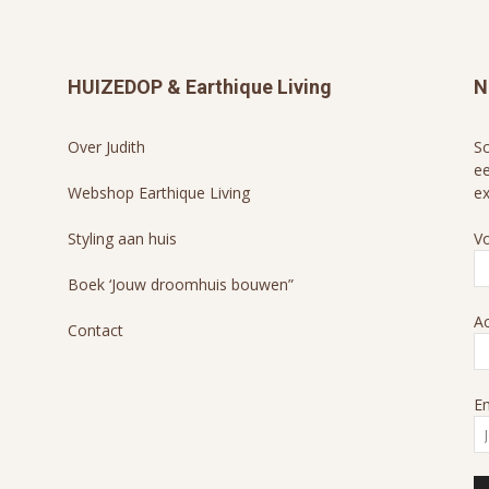
HUIZEDOP & Earthique Living
N
Over Judith
Sc
ee
Webshop Earthique Living
ex
Styling aan huis
V
Boek ‘Jouw droomhuis bouwen”
A
Contact
Em