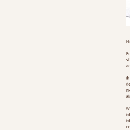
H
Ee
sf
ac
Ik
de
ni
al
Wa
in
in
co