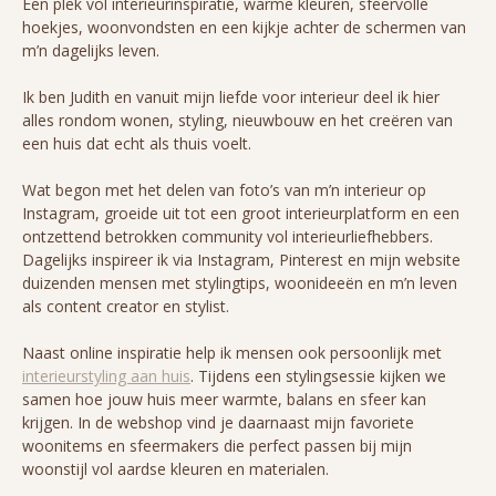
Een plek vol interieurinspiratie, warme kleuren, sfeervolle
hoekjes, woonvondsten en een kijkje achter de schermen van
m’n dagelijks leven.
Ik ben Judith en vanuit mijn liefde voor interieur deel ik hier
alles rondom wonen, styling, nieuwbouw en het creëren van
een huis dat echt als thuis voelt.
Wat begon met het delen van foto’s van m’n interieur op
Instagram, groeide uit tot een groot interieurplatform en een
ontzettend betrokken community vol interieurliefhebbers.
Dagelijks inspireer ik via Instagram, Pinterest en mijn website
duizenden mensen met stylingtips, woonideeën en m’n leven
als content creator en stylist.
Naast online inspiratie help ik mensen ook persoonlijk met
interieurstyling aan huis
. Tijdens een stylingsessie kijken we
samen hoe jouw huis meer warmte, balans en sfeer kan
krijgen. In de webshop vind je daarnaast mijn favoriete
woonitems en sfeermakers die perfect passen bij mijn
woonstijl vol aardse kleuren en materialen.