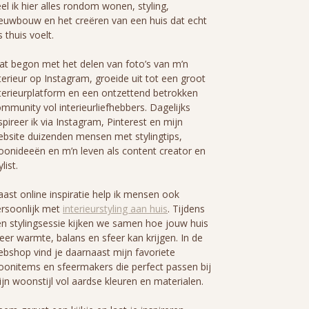
el ik hier alles rondom wonen, styling,
euwbouw en het creëren van een huis dat echt
s thuis voelt.
t begon met het delen van foto’s van m’n
terieur op Instagram, groeide uit tot een groot
terieurplatform en een ontzettend betrokken
mmunity vol interieurliefhebbers. Dagelijks
spireer ik via Instagram, Pinterest en mijn
bsite duizenden mensen met stylingtips,
onideeën en m’n leven als content creator en
ylist.
ast online inspiratie help ik mensen ook
rsoonlijk met
interieurstyling aan huis
. Tijdens
n stylingsessie kijken we samen hoe jouw huis
er warmte, balans en sfeer kan krijgen. In de
bshop vind je daarnaast mijn favoriete
onitems en sfeermakers die perfect passen bij
jn woonstijl vol aardse kleuren en materialen.