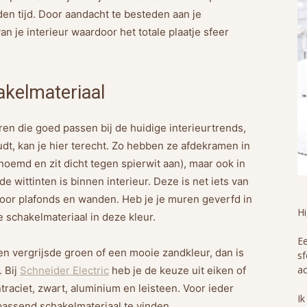
eden tijd. Door aandacht te besteden aan je
n je interieur waardoor het totale plaatje sfeer
akelmateriaal
ren die goed passen bij de huidige interieurtrends,
udt, kan je hier terecht. Zo hebben ze afdekramen in
oemd en zit dicht tegen spierwit aan), maar ook in
wittinten is binnen interieur. Deze is net iets van
 voor plafonds en wanden. Heb je je muren geverfd in
H
 schakelmateriaal in deze kleur.
Ee
en vergrijsde groen of een mooie zandkleur, dan is
sf
ac
. Bij
Schneider Electric
heb je de keuze uit eiken of
raciet, zwart, aluminium en leisteen. Voor ieder
Ik
jpassend schakelmateriaal te vinden.