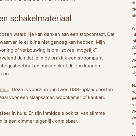
de
ni
al
ten schakelmateriaal
Wa
zen waarbij je kan denken aan een stopcontact. Dat
in
in
n waarvan je er bijna niet genoeg kan hebben. Mijn
co
oning of verbouwing is om “zoveel mogelijk”
in
rvelend dan dat je in de praktijk een stroompunt
we
te gaat gebruiken, maar ook of dit zou kunnen
wo
st
 aan.
Na
plug
. Deze is voorzien van twee USB-oplaadpoorten
pe
eaal voor een slaapkamer, woonkamer of keuken.
ee
me
we
sfeer in huis. Er zijn inmiddels ook tal van slimme
wo
n is een dimmer eigenlijk onmisbaar.
mi