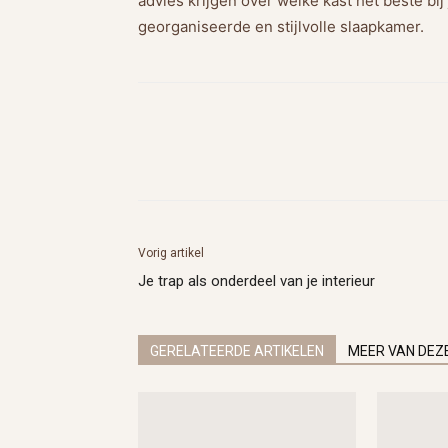
advies krijgen over welke kast het beste bij
georganiseerde en stijlvolle slaapkamer.
Vorig artikel
Je trap als onderdeel van je interieur
GERELATEERDE ARTIKELEN
MEER VAN DEZ