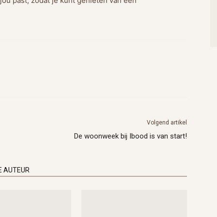
 jou past, zodat je kunt genieten van een
Volgend artikel
De woonweek bij Ibood is van start!
E AUTEUR