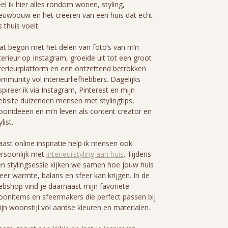
el ik hier alles rondom wonen, styling,
euwbouw en het creëren van een huis dat echt
s thuis voelt.
t begon met het delen van foto’s van m’n
terieur op Instagram, groeide uit tot een groot
terieurplatform en een ontzettend betrokken
mmunity vol interieurliefhebbers. Dagelijks
spireer ik via Instagram, Pinterest en mijn
bsite duizenden mensen met stylingtips,
onideeën en m’n leven als content creator en
ylist.
ast online inspiratie help ik mensen ook
rsoonlijk met
interieurstyling aan huis
. Tijdens
n stylingsessie kijken we samen hoe jouw huis
er warmte, balans en sfeer kan krijgen. In de
bshop vind je daarnaast mijn favoriete
onitems en sfeermakers die perfect passen bij
jn woonstijl vol aardse kleuren en materialen.