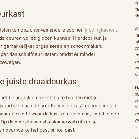
de
ni
eurkast
al
Wa
rdelen ten opzichte van andere soorten
kledingkasten
.
in
 de deuren volledig open kunnen. Hierdoor kun je
in
kast gemakkelijker organiseren en schoonmaken.
co
oper dan schuifdeurkasten, omdat er minder
in
we
n bewegen.
wo
st
e juiste draaideurkast
Na
pe
s het belangrijk om rekening te houden met je
ee
voorbeeld aan de grootte van de kast, de indeling en
me
we
 naar de ruimte waar de kast komt te staan, zodat je een
wo
e. Op de website van slaapkamerweb.nl kun je
mi
n over welke het best bij jou past.