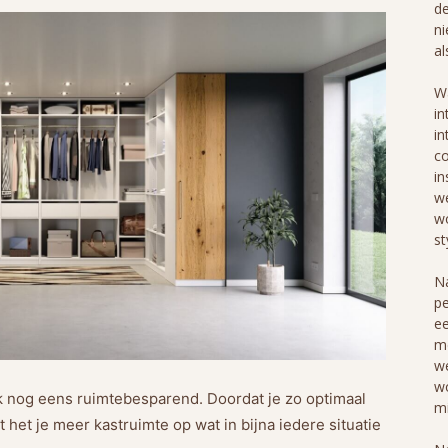
de
ni
al
Wa
in
in
co
in
we
wo
st
Na
pe
ee
me
we
wo
 nog eens ruimtebesparend. Doordat je zo optimaal
mi
 het je meer kastruimte op wat in bijna iedere situatie