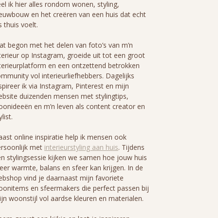
el ik hier alles rondom wonen, styling,
euwbouw en het creëren van een huis dat echt
s thuis voelt.
t begon met het delen van foto’s van m’n
terieur op Instagram, groeide uit tot een groot
terieurplatform en een ontzettend betrokken
mmunity vol interieurliefhebbers. Dagelijks
spireer ik via Instagram, Pinterest en mijn
bsite duizenden mensen met stylingtips,
onideeën en m’n leven als content creator en
ylist.
ast online inspiratie help ik mensen ook
rsoonlijk met
interieurstyling aan huis
. Tijdens
n stylingsessie kijken we samen hoe jouw huis
er warmte, balans en sfeer kan krijgen. In de
bshop vind je daarnaast mijn favoriete
onitems en sfeermakers die perfect passen bij
jn woonstijl vol aardse kleuren en materialen.