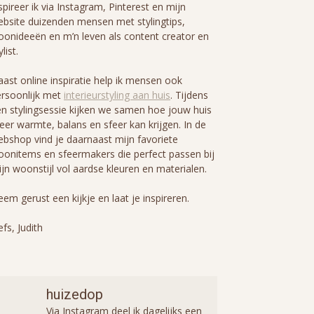
spireer ik via Instagram, Pinterest en mijn
bsite duizenden mensen met stylingtips,
onideeën en m’n leven als content creator en
ylist.
ast online inspiratie help ik mensen ook
rsoonlijk met
interieurstyling aan huis
. Tijdens
n stylingsessie kijken we samen hoe jouw huis
er warmte, balans en sfeer kan krijgen. In de
bshop vind je daarnaast mijn favoriete
onitems en sfeermakers die perfect passen bij
jn woonstijl vol aardse kleuren en materialen.
em gerust een kijkje en laat je inspireren.
efs, Judith
huizedop
Via Instagram deel ik dagelijks een