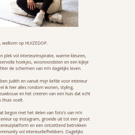
i, welkom op HUIZEDOP.
n plek vol interieurinspiratie, warme kleuren,
eervolle hoekjes, woonvondsten en een kijkje
hter de schermen van m’n dagelijks leven.
 ben Judith en vanuit mijn liefde voor interieur
el ik hier alles rondom wonen, styling,
euwbouw en het creëren van een huis dat echt
s thuis voelt.
t begon met het delen van foto’s van m’n
terieur op Instagram, groeide uit tot een groot
terieurplatform en een ontzettend betrokken
mmunity vol interieurliefhebbers. Dagelijks