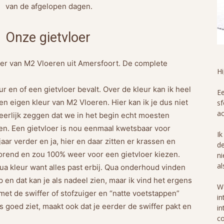
van de afgelopen dagen.
Onze gietvloer
oer van M2 Vloeren uit Amersfoort. De complete
H
 en of een gietvloer bevalt. Over de kleur kan ik heel
Ee
en eigen kleur van M2 Vloeren. Hier kan ik je dus niet
sf
ac
et eerlijk zeggen dat we in het begin echt moesten
n. Een gietvloer is nou eenmaal kwetsbaar voor
Ik
ar verder en ja, hier en daar zitten er krassen en
de
 storend en zou 100% weer voor een gietvloer kiezen.
ni
al
 qua kleur want alles past erbij. Qua onderhoud vinden
op en dat kan je als nadeel zien, maar ik vind het ergens
Wa
met de swiffer of stofzuiger en “natte voetstappen”
in
s goed ziet, maakt ook dat je eerder de swiffer pakt en
in
co