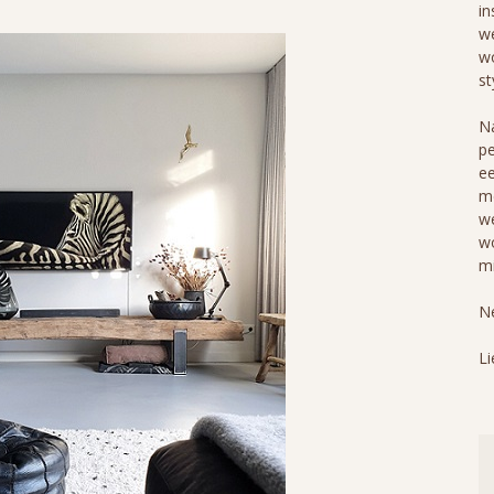
in
we
wo
st
Na
pe
ee
me
we
wo
mi
Ne
Li