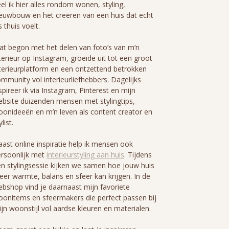
el ik hier alles rondom wonen, styling,
euwbouw en het creëren van een huis dat echt
s thuis voelt.
t begon met het delen van foto’s van m’n
terieur op Instagram, groeide uit tot een groot
terieurplatform en een ontzettend betrokken
mmunity vol interieurliefhebbers. Dagelijks
spireer ik via Instagram, Pinterest en mijn
bsite duizenden mensen met stylingtips,
onideeën en m’n leven als content creator en
ylist.
ast online inspiratie help ik mensen ook
rsoonlijk met
interieurstyling aan huis
. Tijdens
n stylingsessie kijken we samen hoe jouw huis
er warmte, balans en sfeer kan krijgen. In de
bshop vind je daarnaast mijn favoriete
onitems en sfeermakers die perfect passen bij
jn woonstijl vol aardse kleuren en materialen.