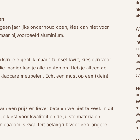
de
ni
al
en
geen jaarlijks onderhoud doen, kies dan niet voor
Wa
 maar bijvoorbeeld aluminium.
in
in
co
in
n kan je eigenlijk maar 1 tuinset kwijt, kies dan voor
we
ie manier kan je alle kanten op. Heb je alleen de
wo
st
nklapbare meubelen. Echt een must op een (klein)
Na
pe
ee
me
an een prijs en liever betalen we niet te veel. In dit
we
 je kiest voor kwaliteit en de juiste materialen.
wo
daarom is kwaliteit belangrijk voor een langere
mi