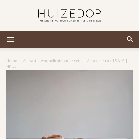
Huizedop
Home
Alabaster waxinelichthouder sets
Alabaster rond S & M |
Nr. 37