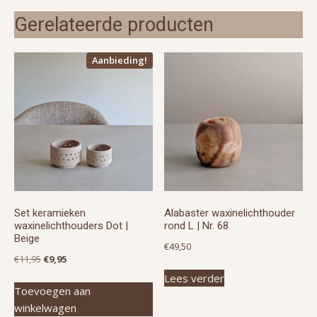
Gerelateerde producten
Aanbieding!
Set keramieken
Alabaster waxinelichthouder
waxinelichthouders Dot |
rond L | Nr. 68
Beige
€
49,50
Oorspronkelijke
Huidige
€
11,95
€
9,95
prijs
prijs
Lees verder
Toevoegen aan
was:
is:
winkelwagen
€11,95.
€9,95.