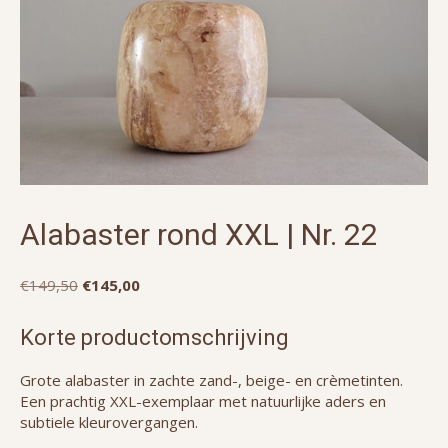
Alabaster rond XXL | Nr. 22
Oorspronkelijke
Huidige
€
149,50
€
145,00
prijs
prijs
was:
is:
Korte productomschrijving
€149,50.
€145,00.
Grote alabaster in zachte zand-, beige- en crèmetinten.
Een prachtig XXL-exemplaar met natuurlijke aders en
subtiele kleurovergangen.