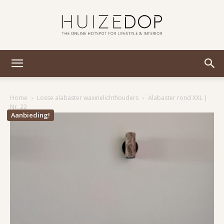
Huizedop
Home
Losse alabaster waxinelichthouders
Alabaster rond XXL |
Nr. 22
Aanbieding!