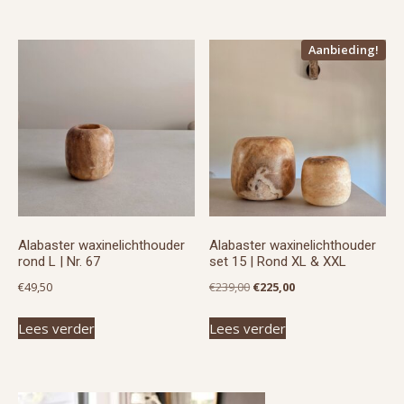
Aanbieding!
Alabaster waxinelichthouder
Alabaster waxinelichthouder
rond L | Nr. 67
set 15 | Rond XL & XXL
Oorspronkelijke
Huidige
€
49,50
€
239,00
€
225,00
prijs
prijs
Lees verder
Lees verder
was:
is:
€239,00.
€225,00.