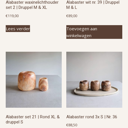
Alabaster waxinelichthouder
Alabaster wit nr. 39 | Druppel
set 2 | Druppel M & XL
M & L
€
119,00
€
89,00
Lees verder
Toevoegen aan
winkelwagen
Alabaster set 21 | Rond XL &
Alabaster rond 3x S | Nr. 36
druppel S
€
88,50