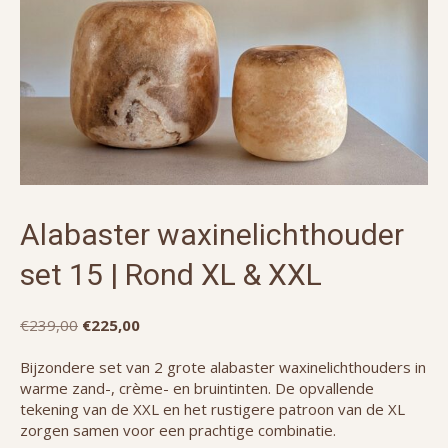
Alabaster waxinelichthouder
set 15 | Rond XL & XXL
Oorspronkelijke
Huidige
€
239,00
€
225,00
prijs
prijs
was:
is:
Bijzondere set van 2 grote alabaster waxinelichthouders in
€239,00.
€225,00.
warme zand-, crème- en bruintinten. De opvallende
tekening van de XXL en het rustigere patroon van de XL
zorgen samen voor een prachtige combinatie.