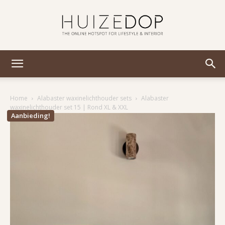
Huizedop
Home
Alabaster waxinelichthouder sets
Alabaster
waxinelichthouder set 15 | Rond XL & XXL
Aanbieding!