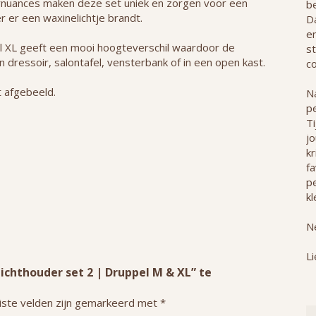
eurnuances maken deze set uniek en zorgen voor een
b
 er een waxinelichtje brandt.
Da
e
l XL geeft een mooi hoogteverschil waardoor de
st
 dressoir, salontafel, vensterbank of in een open kast.
co
t afgebeeld.
Na
p
T
j
kr
f
pe
kl
Ne
Li
chthouder set 2 | Druppel M & XL” te
iste velden zijn gemarkeerd met
*