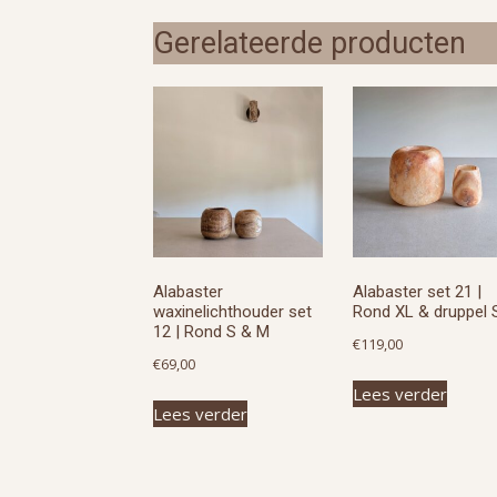
Gerelateerde producten
Alabaster
Alabaster set 21 |
waxinelichthouder set
Rond XL & druppel 
12 | Rond S & M
€
119,00
€
69,00
Lees verder
Lees verder