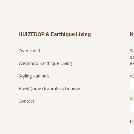
HUIZEDOP & Earthique Living
N
Over Judith
Sc
e
Webshop Earthique Living
ex
Styling aan huis
V
Boek ‘Jouw droomhuis bouwen”
A
Contact
Em