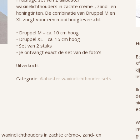
waxinelichthouders in zachte crème-, zand- en
honingtinten. De combinatie van Druppel M en
XL zorgt voor een mooi hoogteverschil.
• Druppel M – ca. 10 cm hoog
• Druppel XL – ca. 15 cm hoog
H
• Set van 2 stuks
• Je ontvangt exact de set van de foto’s
Ee
s
Uitverkocht
ki
le
Categorie:
Alabaster waxinelichthouder sets
Ik
de
n
ec
W
in
 waxinelichthouders in zachte crème-, zand- en
g