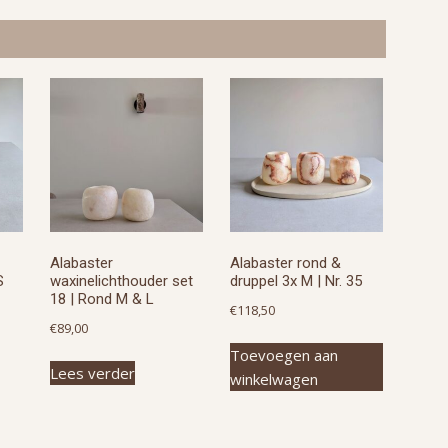
Alabaster
Alabaster rond &
S
waxinelichthouder set
druppel 3x M | Nr. 35
18 | Rond M & L
€
118,50
€
89,00
Toevoegen aan
Lees verder
winkelwagen