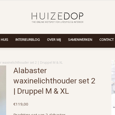
 HUIS
INTERIEURBLOG
OVER MIJ
SAMENWERKEN
CONTACT
Huizedop
r waxinelichthouder set 2 | Druppel M & XL
Alabaster
waxinelichthouder set 2
| Druppel M & XL
€
119,00
Prachtige set van 2 alabaster