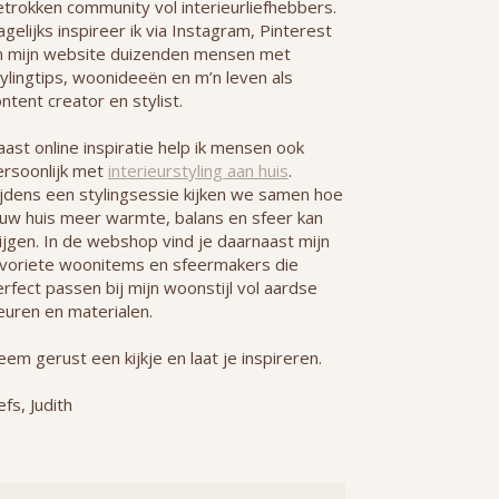
etrokken community vol interieurliefhebbers.
gelijks inspireer ik via Instagram, Pinterest
n mijn website duizenden mensen met
ylingtips, woonideeën en m’n leven als
ntent creator en stylist.
ast online inspiratie help ik mensen ook
ersoonlijk met
interieurstyling aan huis
.
ijdens een stylingsessie kijken we samen hoe
ouw huis meer warmte, balans en sfeer kan
ijgen. In de webshop vind je daarnaast mijn
avoriete woonitems en sfeermakers die
rfect passen bij mijn woonstijl vol aardse
euren en materialen.
em gerust een kijkje en laat je inspireren.
efs, Judith