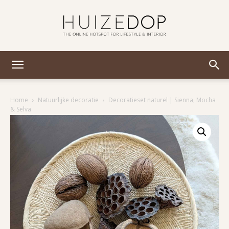
Huizedop
Home
Natuurlijke decoratie
Decoratieset naturel | Sienna, Mocha
& Selva