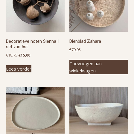
Decoratieve noten Sienna |
Dienblad Zahara
set van 5st.
€
79,95
Oorspronkelijke
Huidige
€
18,75
€
15,00
prijs
prijs
Toevoegen aan
Lees verder
was:
is:
winkelwagen
€18,75.
€15,00.