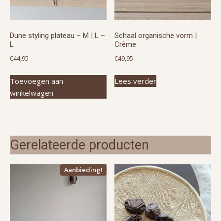
Dune styling plateau – M | L –
Schaal organische vorm |
L
Crème
€
44,95
€
49,95
Toevoegen aan
Lees verder
winkelwagen
Gerelateerde producten
Aanbieding!