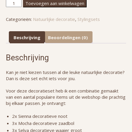
Decoratieset
Toevoegen aan winkelwagen
naturel
|
Categorieën:
Natuurlijke decoratie
,
Stylingsets
Sienna,
Mocha
&
Beschrijving
Beoordelingen (0)
Selva
aantal
Beschrijving
Kan je niet kiezen tussen al die leuke natuurlijke decoratie?
Dan is deze set echt iets voor jou.
Voor deze decoratieset heb ik een combinatie gemaakt
van een aantal populaire items uit de webshop die prachtig
bij elkaar passen. Je ontvangt:
2x Sienna decoratieve noot
3x Mocha decoratieve zaadbol
3x Selva decoratieve waaier groot