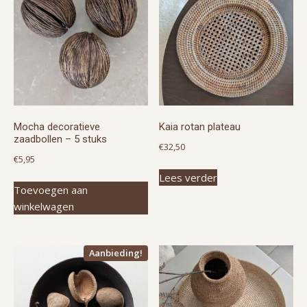
Mocha decoratieve
Kaia rotan plateau
zaadbollen – 5 stuks
€
32,50
€
5,95
Lees verder
Toevoegen aan
winkelwagen
Aanbieding!