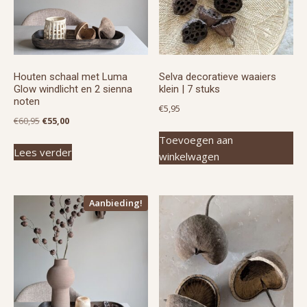
Houten schaal met Luma
Selva decoratieve waaiers
Glow windlicht en 2 sienna
klein | 7 stuks
noten
€
5,95
Oorspronkelijke
Huidige
€
60,95
€
55,00
prijs
prijs
Toevoegen aan
Lees verder
was:
is:
winkelwagen
€60,95.
€55,00.
Aanbieding!