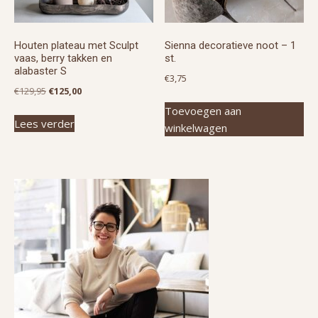
Houten plateau met Sculpt
Sienna decoratieve noot – 1
vaas, berry takken en
st.
alabaster S
€
3,75
Oorspronkelijke
Huidige
€
129,95
€
125,00
prijs
prijs
Toevoegen aan
Lees verder
was:
is:
winkelwagen
€129,95.
€125,00.