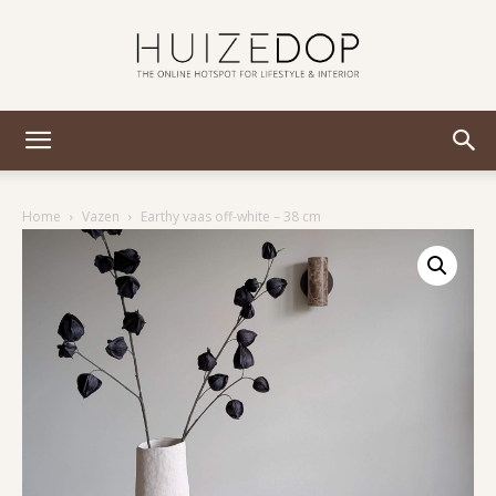
Huizedop
Home
Vazen
Earthy vaas off-white – 38 cm