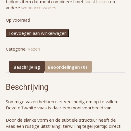
tijdloos item dat mooi combineert met
kunsttakken
en
andere
woonaccessoires
.
Op voorraad
Earthy
Toevoegen aan winkelwagen
vaas
off-
Categorie:
Vazen
white
-
38
Beschrijving
Beoordelingen (0)
cm
aantal
Beschrijving
Sommige vazen hebben niet veel nodig om op te vallen.
Deze off-white vaas is daar een mooi voorbeeld van.
Door de slanke vorm en de subtiele structuur heeft de
vaas een rustige uitstraling, terwijl hij tegelijkertijd direct