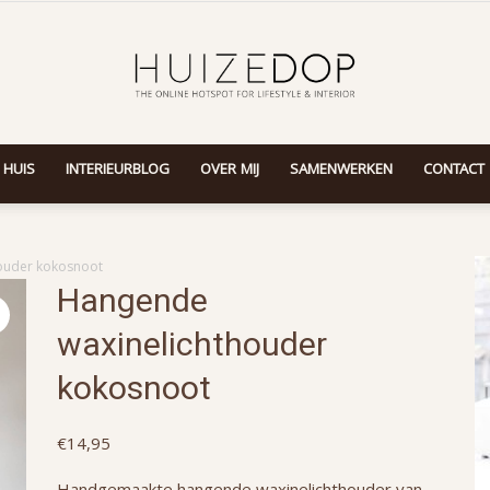
 HUIS
INTERIEURBLOG
OVER MIJ
SAMENWERKEN
CONTACT
Huizedop
ouder kokosnoot
Hangende
waxinelichthouder
kokosnoot
€
14,95
Handgemaakte hangende waxinelichthouder van