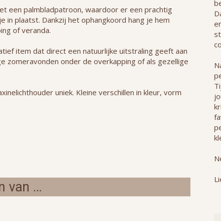
b
et een palmbladpatroon, waardoor er een prachtig
Da
tje in plaatst. Dankzij het ophangkoord hang je hem
e
ing of veranda.
st
co
ief item dat direct een natuurlijke uitstraling geeft aan
ange zomeravonden onder de overkapping of als gezellige
Na
p
T
inelichthouder uniek. Kleine verschillen in kleur, vorm
j
kr
f
pe
kl
Ne
Li
n van …