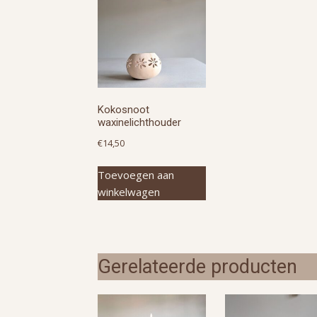
Kokosnoot
waxinelichthouder
€
14,50
Toevoegen aan
winkelwagen
Gerelateerde producten