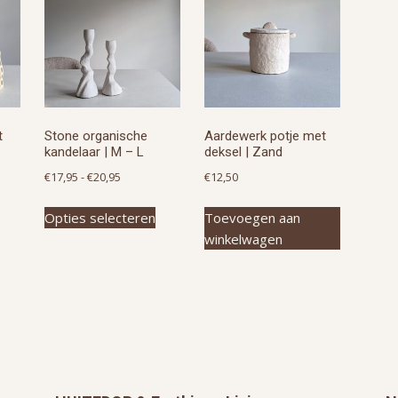
t
Stone organische
Aardewerk potje met
kandelaar | M – L
deksel | Zand
asse:
Prijsklasse:
€
17,95
-
€
20,95
€
12,50
Dit
€17,95
Dit
product
Opties selecteren
Toevoegen aan
tot
product
heeft
winkelwagen
€20,95
heeft
meerdere
meerdere
variaties.
variaties.
Deze
Deze
optie
optie
kan
kan
gekozen
gekozen
worden
worden