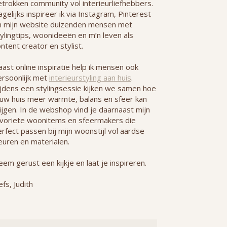
etrokken community vol interieurliefhebbers.
gelijks inspireer ik via Instagram, Pinterest
n mijn website duizenden mensen met
ylingtips, woonideeën en m’n leven als
ntent creator en stylist.
ast online inspiratie help ik mensen ook
ersoonlijk met
interieurstyling aan huis
.
ijdens een stylingsessie kijken we samen hoe
ouw huis meer warmte, balans en sfeer kan
ijgen. In de webshop vind je daarnaast mijn
avoriete woonitems en sfeermakers die
rfect passen bij mijn woonstijl vol aardse
euren en materialen.
em gerust een kijkje en laat je inspireren.
efs, Judith