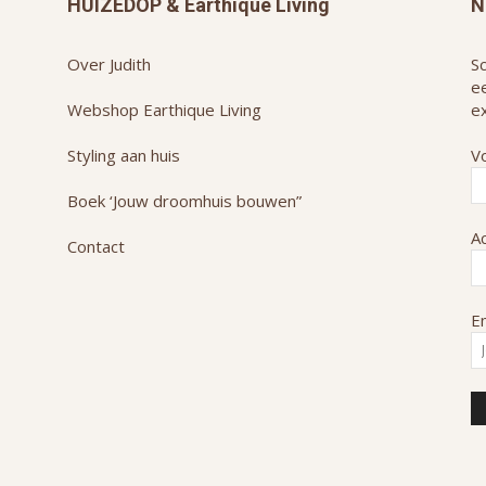
op
HUIZEDOP & Earthique Living
N
op
de
de
productpagina
Over Judith
Sc
productpagina
e
Webshop Earthique Living
ex
Styling aan huis
V
Boek ‘Jouw droomhuis bouwen”
A
Contact
Em