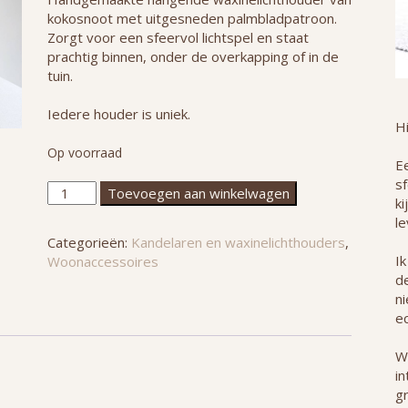
kokosnoot met uitgesneden palmbladpatroon.
Zorgt voor een sfeervol lichtspel en staat
prachtig binnen, onder de overkapping of in de
tuin.
Iedere houder is uniek.
H
Op voorraad
Ee
s
Hangende
Toevoegen aan winkelwagen
ki
waxinelichthouder
le
kokosnoot
Categorieën:
Kandelaren en waxinelichthouders
,
aantal
Ik
Woonaccessoires
de
n
ec
W
in
g