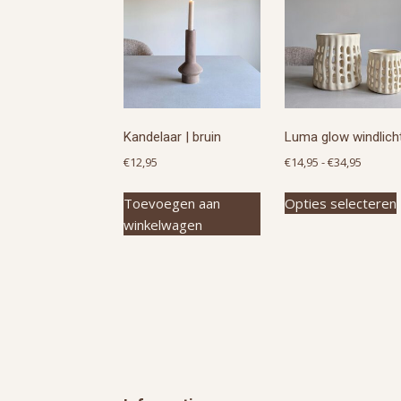
Kandelaar | bruin
Luma glow windlich
Prijskl
€
12,95
€
14,95
-
€
34,95
€14,95
Toevoegen aan
Opties selecteren
tot
winkelwagen
€34,95