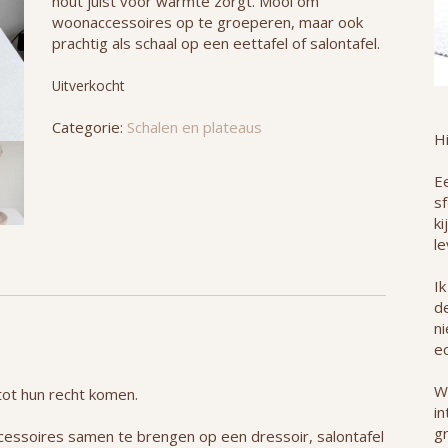
hout juist voor warmte zorgt. Mooi om
woonaccessoires op te groeperen, maar ook
prachtig als schaal op een eettafel of salontafel.
Uitverkocht
Categorie:
Schalen en plateaus
H
Ee
s
ki
le
Ik
de
n
ec
W
 tot hun recht komen.
in
g
essoires samen te brengen op een dressoir, salontafel