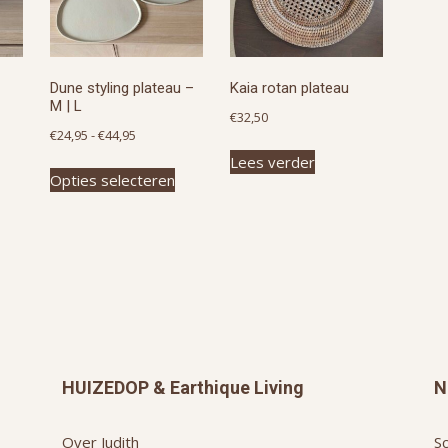
de
productpagina
Dune styling plateau –
Kaia rotan plateau
M | L
€
32,50
Prijsklasse:
€
24,95
-
€
44,95
€24,95
Lees verder
Dit
Opties selecteren
tot
product
€44,95
heeft
meerdere
variaties.
Deze
optie
kan
gekozen
worden
HUIZEDOP & Earthique Living
N
op
de
Over Judith
Sc