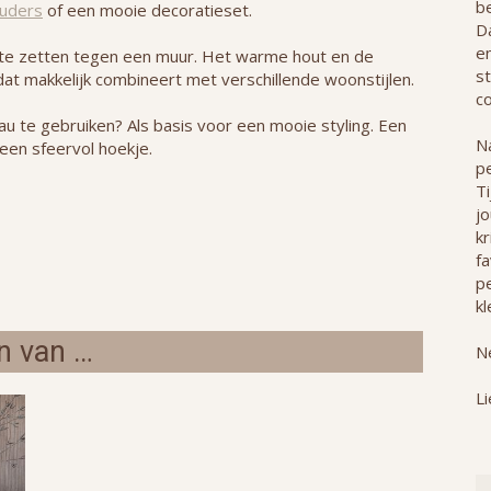
b
ouders
of een mooie decoratieset.
Da
e
r te zetten tegen een muur. Het warme hout en de
st
dat makkelijk combineert met verschillende woonstijlen.
co
au te gebruiken? Als basis voor een mooie styling. Een
Na
 een sfeervol hoekje.
p
T
j
kr
f
pe
kl
n van …
Ne
Li