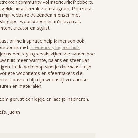
etrokken community vol interieurliefhebbers.
gelijks inspireer ik via Instagram, Pinterest
n mijn website duizenden mensen met
ylingtips, woonideeën en m’n leven als
ntent creator en stylist.
ast online inspiratie help ik mensen ook
ersoonlijk met
interieurstyling aan huis
.
ijdens een stylingsessie kijken we samen hoe
ouw huis meer warmte, balans en sfeer kan
ijgen. In de webshop vind je daarnaast mijn
avoriete woonitems en sfeermakers die
rfect passen bij mijn woonstijl vol aardse
euren en materialen.
em gerust een kijkje en laat je inspireren.
efs, Judith