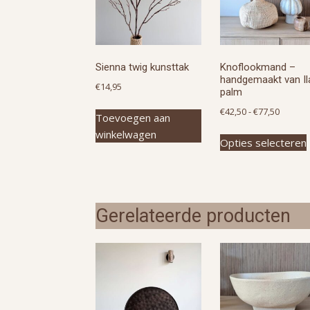
Sienna twig kunsttak
Knoflookmand –
handgemaakt van Il
€
14,95
palm
Prijskl
€
42,50
-
€
77,50
Toevoegen aan
€42,50
winkelwagen
Opties selecteren
tot
€77,50
Gerelateerde producten