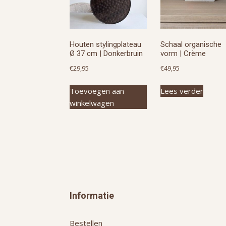
Houten stylingplateau
Schaal organische
Ø 37 cm | Donkerbruin
vorm | Crème
€
29,95
€
49,95
Toevoegen aan
Lees verder
winkelwagen
Informatie
Bestellen