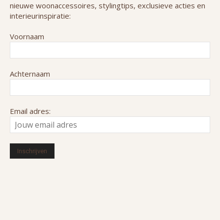
nieuwe woonaccessoires, stylingtips, exclusieve acties en
interieurinspiratie:
Voornaam
Achternaam
Email adres:
© 2016-2026 HUIZEDOP. Alle rechten voorbehouden. Ons cookiebeleid
en privacyverklaring is van toepassing.