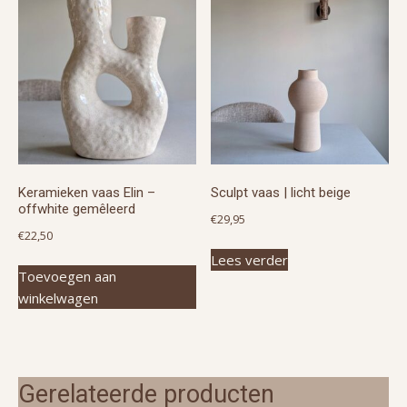
Keramieken vaas Elin –
Sculpt vaas | licht beige
offwhite gemêleerd
€
29,95
€
22,50
Lees verder
Toevoegen aan
winkelwagen
Gerelateerde producten