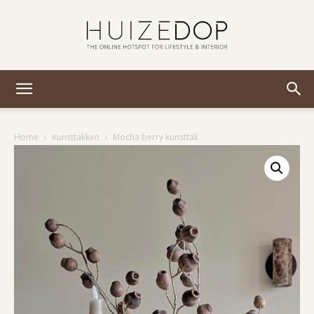
Huizedop
Home
Kunsttakken
Mocha berry kunsttak