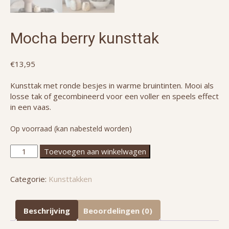
Mocha berry kunsttak
€
13,95
Kunsttak met ronde besjes in warme bruintinten. Mooi als
losse tak of gecombineerd voor een voller en speels effect
in een vaas.
Op voorraad (kan nabesteld worden)
Mocha
Toevoegen aan winkelwagen
berry
kunsttak
Categorie:
Kunsttakken
aantal
Beschrijving
Beoordelingen (0)