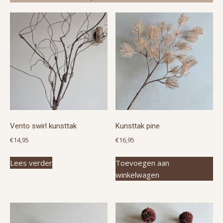
Vento swirl kunsttak
Kunsttak pine
€
14,95
€
16,95
Lees verder
Toevoegen aan
winkelwagen