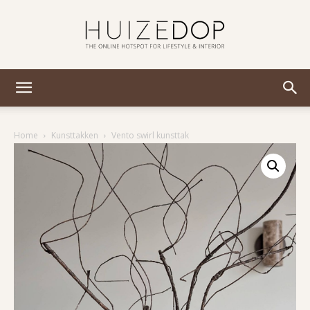
Huizedop
Home
Kunsttakken
Vento swirl kunsttak