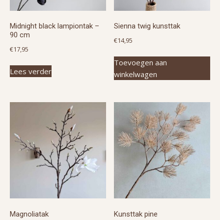
Midnight black lampiontak –
Sienna twig kunsttak
90 cm
€
14,95
€
17,95
Toevoegen aan
Lees verder
winkelwagen
Magnoliatak
Kunsttak pine