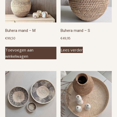
Buhera mand – M
Buhera mand – S
€
99,50
€
49,95
Toevoegen aan
Lees verder
winkelwagen