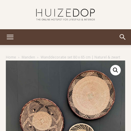
Huizedop
Home
Manden
Wanddecoratie set 80 x 65 cm | Naturel & zwart