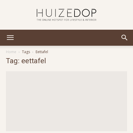
Huizedop
Home
Tags
Eettafel
Tag: eettafel