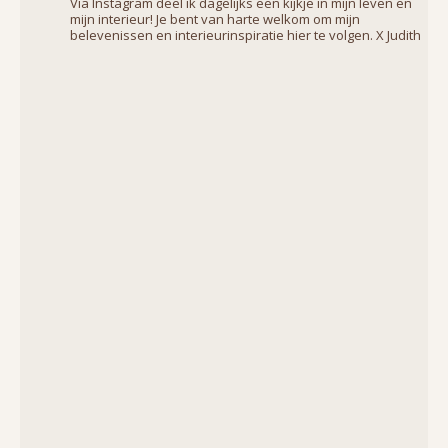
Via Instagram deel ik dagelijks een kijkje in mijn leven en
mijn interieur! Je bent van harte welkom om mijn
belevenissen en interieurinspiratie hier te volgen. X Judith