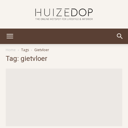
Huizedop
Home
Tags
Gietvloer
Tag: gietvloer