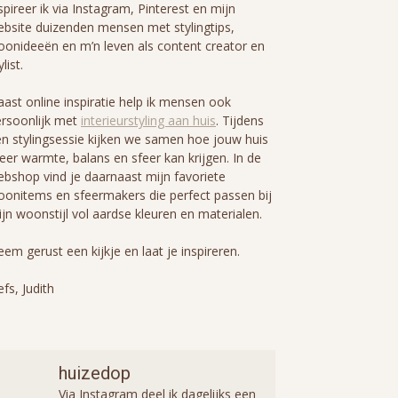
spireer ik via Instagram, Pinterest en mijn
bsite duizenden mensen met stylingtips,
onideeën en m’n leven als content creator en
ylist.
ast online inspiratie help ik mensen ook
rsoonlijk met
interieurstyling aan huis
. Tijdens
n stylingsessie kijken we samen hoe jouw huis
er warmte, balans en sfeer kan krijgen. In de
bshop vind je daarnaast mijn favoriete
onitems en sfeermakers die perfect passen bij
jn woonstijl vol aardse kleuren en materialen.
em gerust een kijkje en laat je inspireren.
efs, Judith
huizedop
Via Instagram deel ik dagelijks een