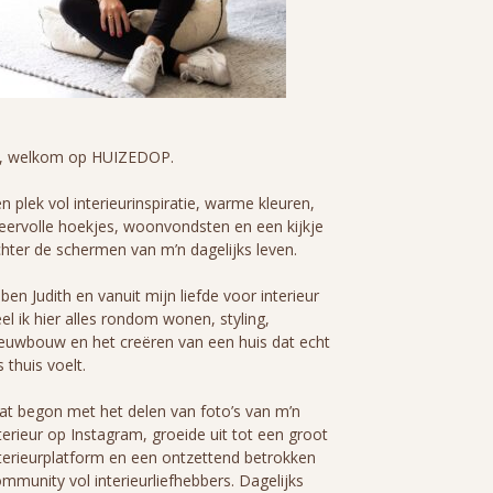
i, welkom op HUIZEDOP.
n plek vol interieurinspiratie, warme kleuren,
eervolle hoekjes, woonvondsten en een kijkje
hter de schermen van m’n dagelijks leven.
 ben Judith en vanuit mijn liefde voor interieur
el ik hier alles rondom wonen, styling,
euwbouw en het creëren van een huis dat echt
s thuis voelt.
t begon met het delen van foto’s van m’n
terieur op Instagram, groeide uit tot een groot
terieurplatform en een ontzettend betrokken
mmunity vol interieurliefhebbers. Dagelijks