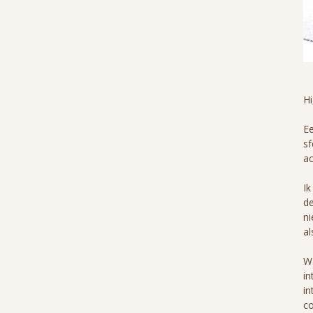
H
Ee
sf
ac
Ik
de
ni
al
Wa
in
in
co