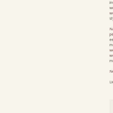
in
we
wo
st
Na
pe
ee
me
we
wo
mi
Ne
Li