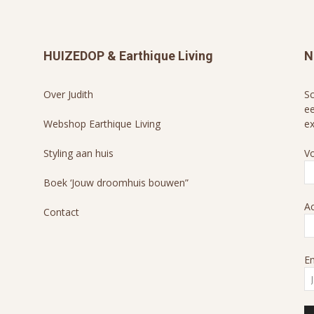
HUIZEDOP & Earthique Living
N
Over Judith
Sc
ee
Webshop Earthique Living
ex
Styling aan huis
V
Boek ‘Jouw droomhuis bouwen”
A
Contact
Em