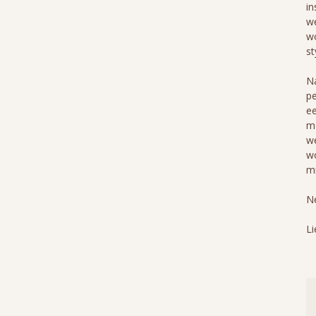
in
we
wo
st
Na
pe
ee
me
we
wo
mi
Ne
Li