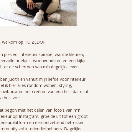
i, welkom op HUIZEDOP.
n plek vol interieurinspiratie, warme kleuren,
eervolle hoekjes, woonvondsten en een kijkje
hter de schermen van m’n dagelijks leven.
 ben Judith en vanuit mijn liefde voor interieur
el ik hier alles rondom wonen, styling,
euwbouw en het creëren van een huis dat echt
s thuis voelt.
t begon met het delen van foto’s van m’n
terieur op Instagram, groeide uit tot een groot
terieurplatform en een ontzettend betrokken
mmunity vol interieurliefhebbers. Dagelijks