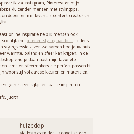
spireer ik via Instagram, Pinterest en mijn
bsite duizenden mensen met stylingtips,
onideeën en m’n leven als content creator en
ylist.
ast online inspiratie help ik mensen ook
rsoonlijk met
interieurstyling aan huis
. Tijdens
n stylingsessie kijken we samen hoe jouw huis
er warmte, balans en sfeer kan krijgen. In de
bshop vind je daarnaast mijn favoriete
onitems en sfeermakers die perfect passen bij
jn woonstijl vol aardse kleuren en materialen.
em gerust een kijkje en laat je inspireren.
efs, Judith
huizedop
Via Instagram deel ik dagelijks een