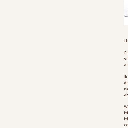
H
Ee
sf
ac
Ik
de
ni
al
Wa
in
in
co