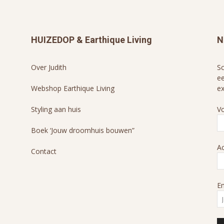
HUIZEDOP & Earthique Living
N
Over Judith
Sc
ee
Webshop Earthique Living
ex
Styling aan huis
V
Boek ‘Jouw droomhuis bouwen”
A
Contact
Em