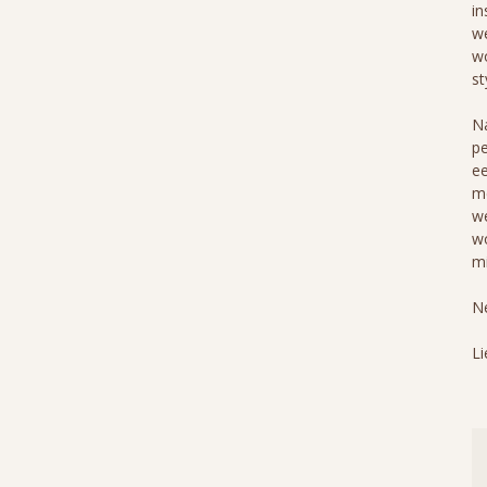
in
we
wo
st
Na
pe
ee
me
we
wo
mi
Ne
Li