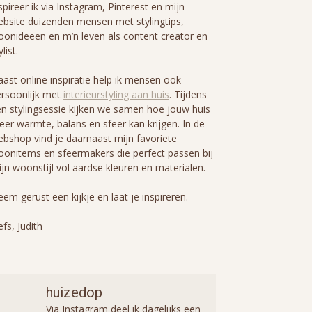
spireer ik via Instagram, Pinterest en mijn
bsite duizenden mensen met stylingtips,
onideeën en m’n leven als content creator en
ylist.
ast online inspiratie help ik mensen ook
rsoonlijk met
interieurstyling aan huis
. Tijdens
n stylingsessie kijken we samen hoe jouw huis
er warmte, balans en sfeer kan krijgen. In de
bshop vind je daarnaast mijn favoriete
onitems en sfeermakers die perfect passen bij
jn woonstijl vol aardse kleuren en materialen.
em gerust een kijkje en laat je inspireren.
efs, Judith
huizedop
Via Instagram deel ik dagelijks een