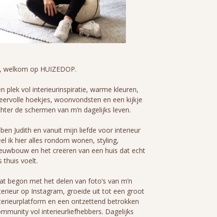
i, welkom op HUIZEDOP.
n plek vol interieurinspiratie, warme kleuren,
eervolle hoekjes, woonvondsten en een kijkje
hter de schermen van m’n dagelijks leven.
 ben Judith en vanuit mijn liefde voor interieur
el ik hier alles rondom wonen, styling,
euwbouw en het creëren van een huis dat echt
s thuis voelt.
t begon met het delen van foto’s van m’n
terieur op Instagram, groeide uit tot een groot
terieurplatform en een ontzettend betrokken
mmunity vol interieurliefhebbers. Dagelijks