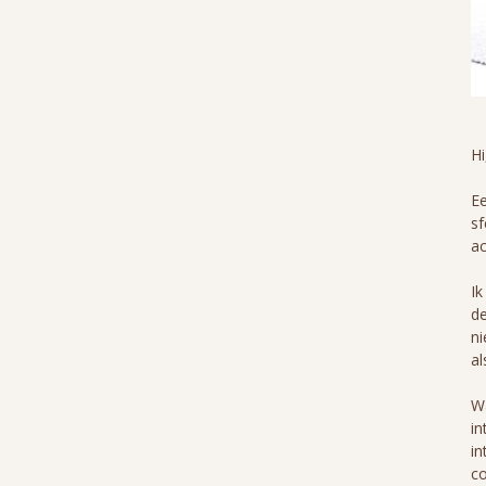
H
Ee
sf
ac
Ik
de
ni
al
Wa
in
in
co