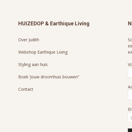
HUIZEDOP & Earthique Living
N
Over Judith
Sc
ee
Webshop Earthique Living
ex
Styling aan huis
V
Boek ‘Jouw droomhuis bouwen”
A
Contact
Em