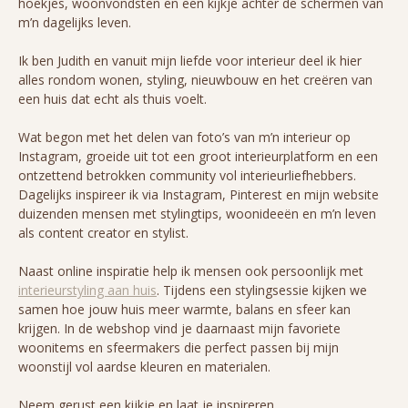
hoekjes, woonvondsten en een kijkje achter de schermen van
m’n dagelijks leven.
Ik ben Judith en vanuit mijn liefde voor interieur deel ik hier
alles rondom wonen, styling, nieuwbouw en het creëren van
een huis dat echt als thuis voelt.
Wat begon met het delen van foto’s van m’n interieur op
Instagram, groeide uit tot een groot interieurplatform en een
ontzettend betrokken community vol interieurliefhebbers.
Dagelijks inspireer ik via Instagram, Pinterest en mijn website
duizenden mensen met stylingtips, woonideeën en m’n leven
als content creator en stylist.
Naast online inspiratie help ik mensen ook persoonlijk met
interieurstyling aan huis
. Tijdens een stylingsessie kijken we
samen hoe jouw huis meer warmte, balans en sfeer kan
krijgen. In de webshop vind je daarnaast mijn favoriete
woonitems en sfeermakers die perfect passen bij mijn
woonstijl vol aardse kleuren en materialen.
Neem gerust een kijkje en laat je inspireren.