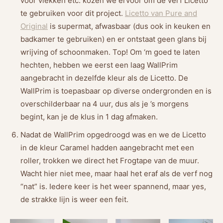
voor vlekken etc. kozen we ervoor om de verf Licetto
te gebruiken voor dit project.
Licetto van Pure and
Original
is supermat, afwasbaar (dus ook in keuken en
badkamer te gebruiken) en er ontstaat geen glans bij
wrijving of schoonmaken. Top! Om ‘m goed te laten
hechten, hebben we eerst een laag WallPrim
aangebracht in dezelfde kleur als de Licetto. De
WallPrim is toepasbaar op diverse ondergronden en is
overschilderbaar na 4 uur, dus als je ’s morgens
begint, kan je de klus in 1 dag afmaken.
Nadat de WallPrim opgedroogd was en we de Licetto
in de kleur Caramel hadden aangebracht met een
roller, trokken we direct het Frogtape van de muur.
Wacht hier niet mee, maar haal het eraf als de verf nog
“nat” is. Iedere keer is het weer spannend, maar yes,
de strakke lijn is weer een feit.